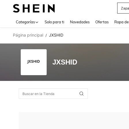
Zapa
Use up 
Categorías
Solo para ti
Novedades
Ofertas
Ropa de
Página principal
JXSHID
/
JXSHID