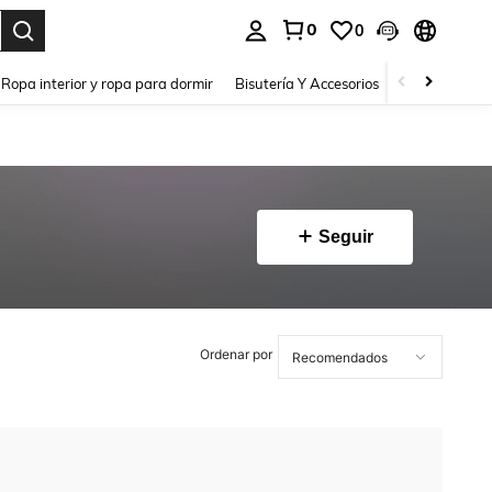
0
0
a. Press Enter to select.
Ropa interior y ropa para dormir
Bisutería Y Accesorios
Zapatos
H
Seguir
Ordenar por