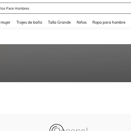
tos Para Hombres
and down arrow keys to navigate search Búsqueda reciente and Busca y Encuentr
 mujer
Trajes de baño
Talla Grande
Niños
Ropa para hombre