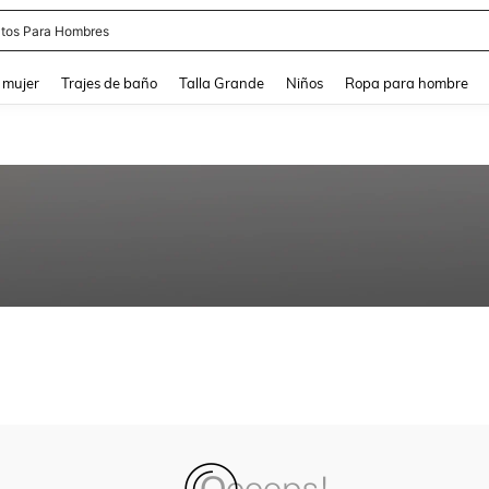
tos Para Hombres
and down arrow keys to navigate search Búsqueda reciente and Busca y Encuentr
 mujer
Trajes de baño
Talla Grande
Niños
Ropa para hombre