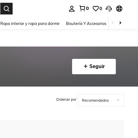
0
0
a. Press Enter to select.
Ropa interior y ropa para dormir
Bisutería Y Accesorios
Zapatos
H
Seguir
Ordenar por