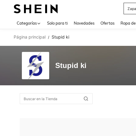
Zapa
Use up 
Categorías
Solo para ti
Novedades
Ofertas
Ropa de
Página principal
Stupid ki
/
Stupid ki