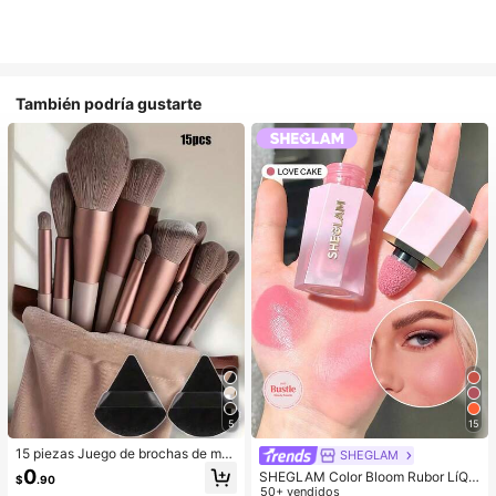
También podría gustarte
5
15
15 piezas Juego de brochas de ma
SHEGLAM
quillaje, incluye 2 esponjas de maq
0
SHEGLAM Color Bloom Rubor LíQui
$
.90
uillaje triangulares negras, suaves y
do Acabado Mate-Love Cake Color
50+ vendidos