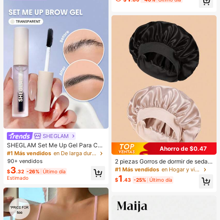
s Y NiñAs
SHEGLAM
SHEGLAM Set Me Up Gel Para Cej
Ahorro de $0.47
as Marca De Belleza CosméTica M
#1 Más vendidos
en De larga duración Cejas
aquillaje Para Mujeres Y NiñAs
2 piezas Gorros de dormir de seda y
90+ vendidos
satén de lujo, unicolor, gorros elásti
3
#1 Más vendidos
en Hogar y vida
$
.32
-26%
Último día
cos de protección del cabello, liger
1
Estimado
$
.43
-25%
Último día
os y cómodos para usar toda la noc
he, cuidado del cabello, ducha, ajus
te suave al cuero cabelludo, para el
la