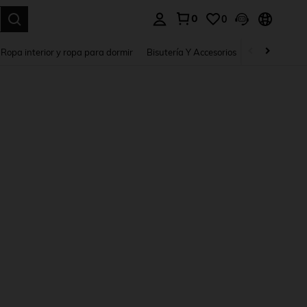
0
0
a. Press Enter to select.
Ropa interior y ropa para dormir
Bisutería Y Accesorios
Zapatos
H