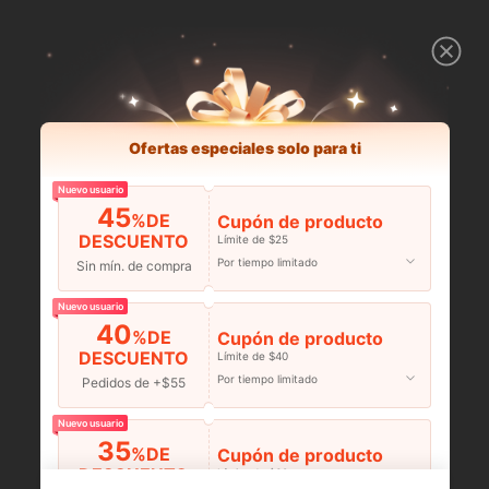
Ofertas especiales solo para ti
Nuevo usuario
45
%DE
Cupón de producto
DESCUENTO
Límite de $25
Por tiempo limitado
Sin mín. de compra
Nuevo usuario
40
%DE
Cupón de producto
DESCUENTO
Límite de $40
Por tiempo limitado
Pedidos de +$55
Nuevo usuario
35
%DE
Cupón de producto
DESCUENTO
Límite de $60