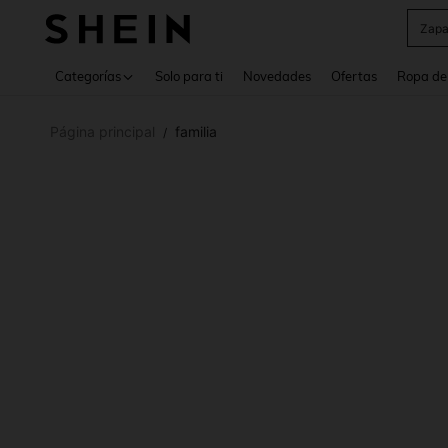
Zapa
Use up 
Categorías
Solo para ti
Novedades
Ofertas
Ropa de
Página principal
familia
/