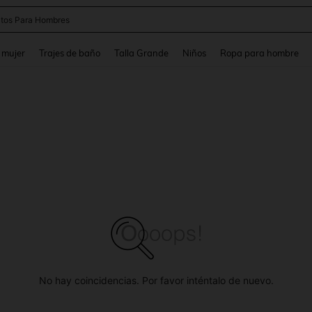
tos Para Hombres
and down arrow keys to navigate search Búsqueda reciente and Busca y Encuentr
 mujer
Trajes de baño
Talla Grande
Niños
Ropa para hombre
No hay coincidencias. Por favor inténtalo de nuevo.