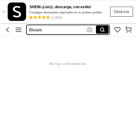
SHEIN-¡List@, descarga, con estilo!
×
Vestidos Casuales
Obténla
Consigue descuentos especiales en tu primer pedido
(5,000)
Vestidos
Blusas
Conjunto De 2 Piezas Para Mujer
Traje De Baño Mujer
Vestidos Casuales
No hay coincidencias.
Vestidos