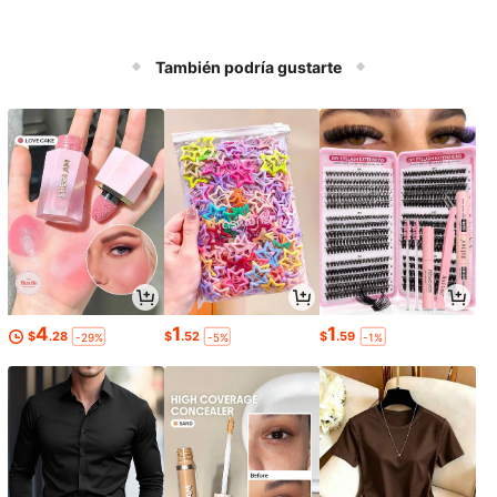
También podría gustarte
4
1
1
$
.28
$
.52
$
.59
-29%
-5%
-1%