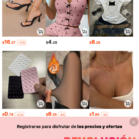
16
4
8
$
.37
$
.28
$
.28
-12%
0
6
1
$
.78
$
.35
$
.95
-22%
-8%
-3%