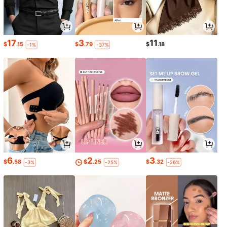
17
3
11
$
.15
$
.79
$
.18
-1%
-37%
6
2
3
$
.58
$
.25
$
.32
-3%
-25%
-26%