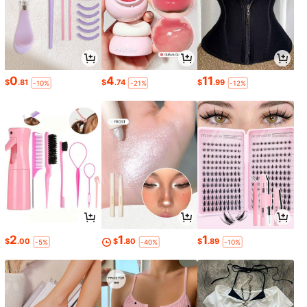
0
4
11
$
.81
$
.74
$
.99
-10%
-21%
-12%
2
1
1
$
.00
$
.80
$
.89
-5%
-40%
-10%