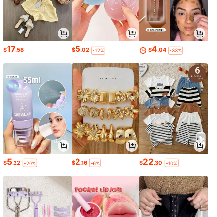
17
5
4
$
.58
$
.02
$
.04
-12%
-33%
5
2
22
$
.22
$
.16
$
.30
-20%
-6%
-10%