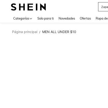
Z
Use up 
Categorías
Solo para ti
Novedades
Ofertas
Ropa de
Página principal
MEN ALL UNDER $10
/