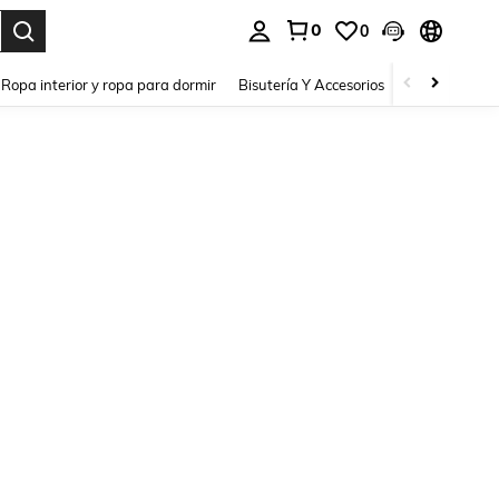
0
0
a. Press Enter to select.
Ropa interior y ropa para dormir
Bisutería Y Accesorios
Zapatos
H