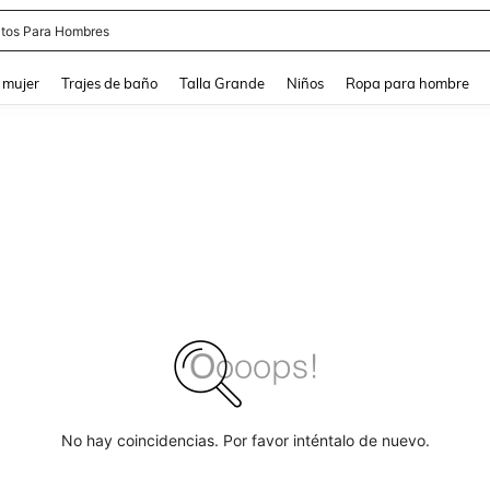
apatos Blancos
and down arrow keys to navigate search Búsqueda reciente and Busca y Encuentr
 mujer
Trajes de baño
Talla Grande
Niños
Ropa para hombre
No hay coincidencias. Por favor inténtalo de nuevo.