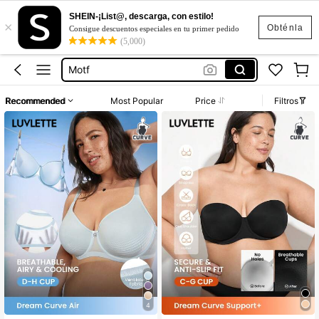
SHEIN-¡List@, descarga, con estilo!
×
Motf Premium Vestidos
Obténla
Consigue descuentos especiales en tu primer pedido
(5,000)
Vestidos
Motf
Vestidos Elegantes Para Fiesta
Recommended
Most Popular
Price
Filtros
Blusas Para Mujer
Motf Premium Vestidos
Vestidos
4