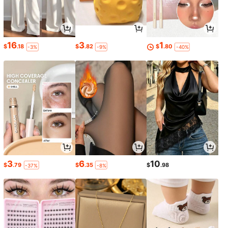
16
3
1
$
.18
$
.82
$
.80
-3%
-9%
-40%
3
6
10
$
.79
$
.35
$
.98
-37%
-8%