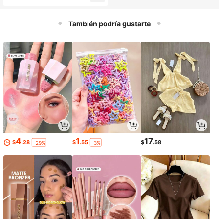
h-up con aros, lencería como prend
a exterior, sujetador básico para bo
da
También podría gustarte
4
1
17
$
.28
$
.55
$
.58
-29%
-3%