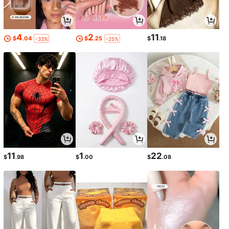
4
2
11
$
.04
$
.25
$
.18
-33%
-25%
11
1
22
$
.98
$
.00
$
.08