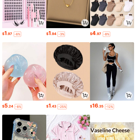
1
1
4
$
.97
$
.94
$
.97
-6%
-3%
-8%
5
1
16
$
.24
$
.43
$
.35
-8%
-25%
-12%