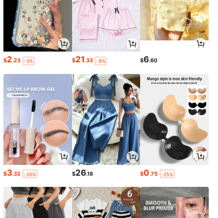
2
21
6
$
.23
$
.33
$
.60
-3%
-8%
3
26
0
$
.32
$
.18
$
.75
-26%
-25%