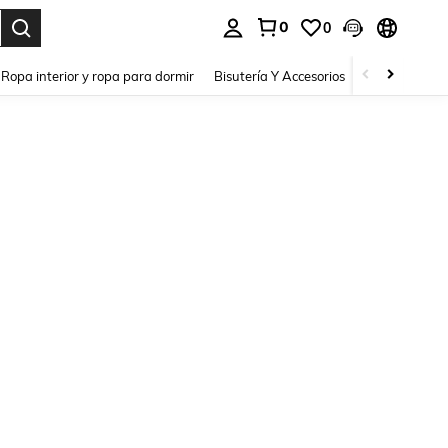
0
0
a. Press Enter to select.
Ropa interior y ropa para dormir
Bisutería Y Accesorios
Zapatos
H