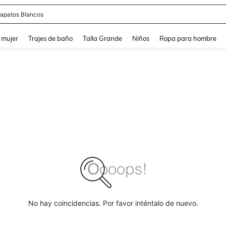
apatos Blancos
and down arrow keys to navigate search Búsqueda reciente and Busca y Encuentr
 mujer
Trajes de baño
Talla Grande
Niños
Ropa para hombre
No hay coincidencias. Por favor inténtalo de nuevo.