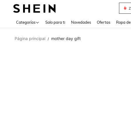
Z
Use up 
Categorías
Solo para ti
Novedades
Ofertas
Ropa de
Página principal
mother day gift
/