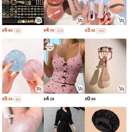
5
4
3
$
.80
$
.74
$
.32
-8%
-21%
-26%
5
4
0
$
.34
$
.28
$
.90
-8%