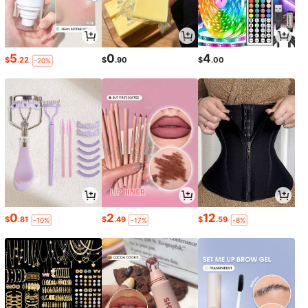
5
0
4
$
.22
$
.90
$
.00
-20%
0
2
12
$
.81
$
.49
$
.59
-10%
-17%
-8%