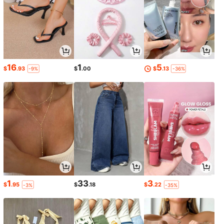
16
1
5
$
.93
$
.00
$
.13
-9%
-36%
1
33
3
$
.95
$
.18
$
.22
-3%
-35%