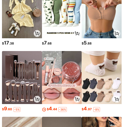
17
7
5
$
.38
$
.68
$
.88
9
4
4
$
.60
$
.44
$
.97
-5%
-36%
-8%