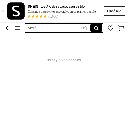
SHEIN-¡List@, descarga, con estilo!
×
Motf Premium Vestidos
Obténla
Consigue descuentos especiales en tu primer pedido
(5,000)
Vestidos
Motf
Vestidos Elegantes Para Fiesta
Blusas Para Mujer
Motf Premium Vestidos
No hay coincidencias.
Vestidos