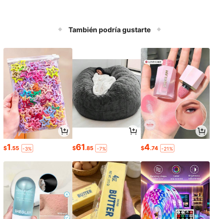
También podría gustarte
1
61
4
$
.55
$
.85
$
.74
-3%
-7%
-21%