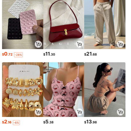
0
11
21
$
.72
$
.30
$
.68
-28%
2
5
13
$
.16
$
.38
$
.98
-6%