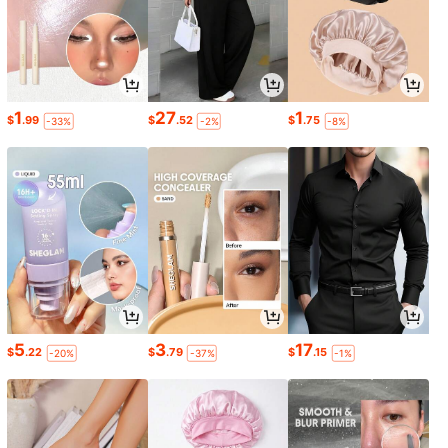
1
27
1
$
.99
$
.52
$
.75
-33%
-2%
-8%
5
3
17
$
.22
$
.79
$
.15
-20%
-37%
-1%