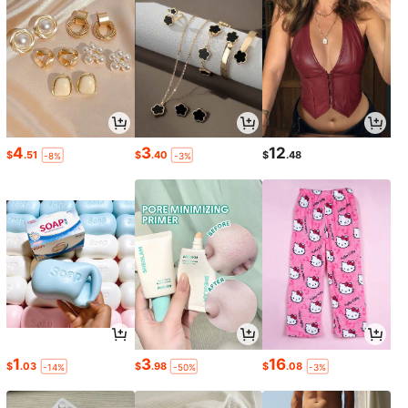
4
3
12
$
.51
$
.40
$
.48
-8%
-3%
1
3
16
$
.03
$
.98
$
.08
-14%
-50%
-3%