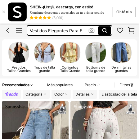
Vestidos Curvy
SHEIN-¡List@, descarga, con estilo!
×
Blusas Curvy Mujer
Obténla
Consigue descuentos especiales en tu primer pedido
(5,000)
Vestidos Elegantes Para Fiesta Curvy
Trajes De Baño Mujer Curvy
Conjuntos Curvy Para Mujer
Vestidos Curvy
Vestidos
Tops de talla
Conjuntos
Bottoms de
Denim tallas
Tallas Grandes
grande
Talla Grande
talla grande
grandes
Ta
Recomendados
Más populares
Precio
Filtros
Categoría
Color
Detalles
Elasticidad de la tela