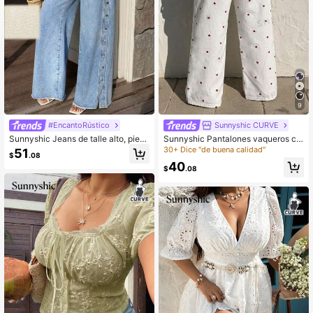
9
#EncantoRústico
Sunnyshic CURVE
Sunnyshic Jeans de talle alto, piern
Sunnyshic Pantalones vaqueros ca
a ancha y ajuste holgado con lavad
suales de lunares con cintura asimé
30+ Dice "de buena calidad"
51
$
.08
o vintage azul para mujer de talla gr
trica para vacaciones
40
ande
$
.08