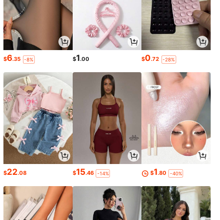
6
1
0
$
.35
$
.00
$
.72
-8%
-28%
22
15
1
$
.08
$
.46
$
.80
-14%
-40%