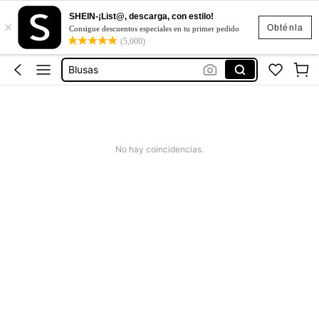
SHEIN-¡List@, descarga, con estilo!
×
Vestidos Elegantes Largos
Obténla
Consigue descuentos especiales en tu primer pedido
(5,000)
Vestidos
Blusas
Conjunto De 2 Piezas Para Mujer
Vestidos Casuales
Vestidos Elegantes Largos
No hay coincidencias.
Vestidos