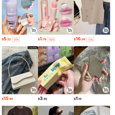
5
1
16
$
.22
$
.79
$
.34
-20%
-55%
-12%
15
3
1
$
.90
$
.30
$
.10