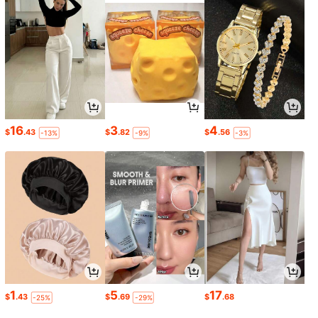
16
3
4
$
.43
$
.82
$
.56
-13%
-9%
-3%
1
5
17
$
.43
$
.69
$
.68
-25%
-29%