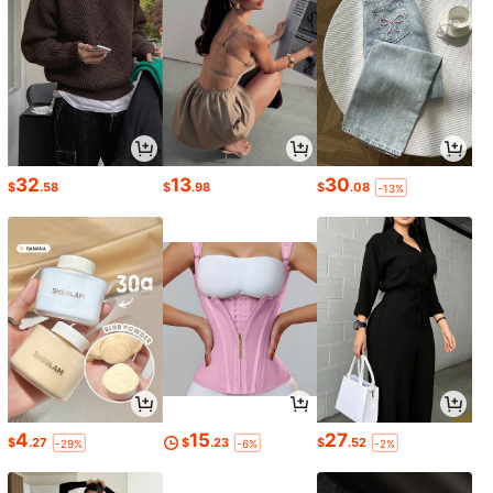
32
13
30
$
.58
$
.98
$
.08
-13%
4
15
27
$
.27
$
.23
$
.52
-29%
-6%
-2%