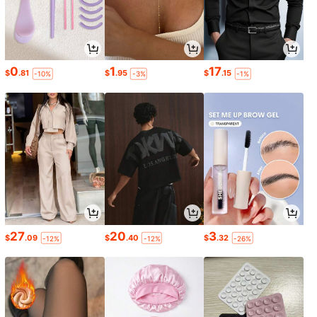
0
1
17
$
.81
$
.95
$
.15
-10%
-3%
-1%
27
20
3
$
.09
$
.40
$
.32
-12%
-12%
-26%