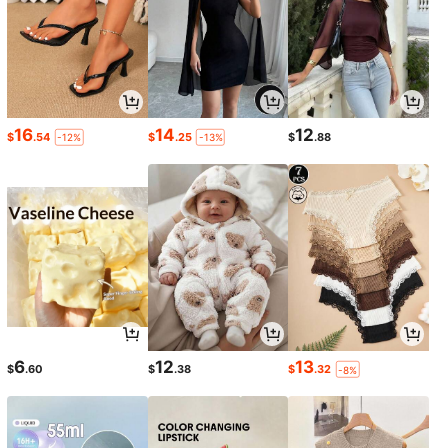
16
14
12
$
.54
$
.25
$
.88
-12%
-13%
6
12
13
$
.60
$
.38
$
.32
-8%