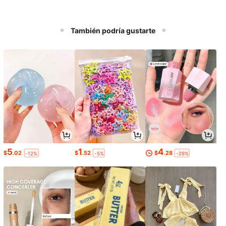
También podría gustarte
5
1
4
$
.02
$
.52
$
.28
-12%
-5%
-29%