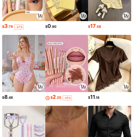
3
0
17
$
.79
$
.90
$
.58
-37%
8
2
11
$
.48
$
.25
$
.18
-25%