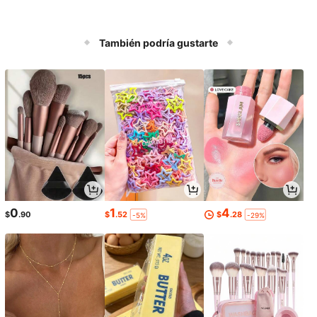
También podría gustarte
0
1
4
$
.90
$
.52
$
.28
-5%
-29%