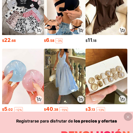
22
6
11
$
.68
$
.58
$
.18
-3%
5
40
3
$
.02
$
.38
$
.13
-12%
-15%
-13%