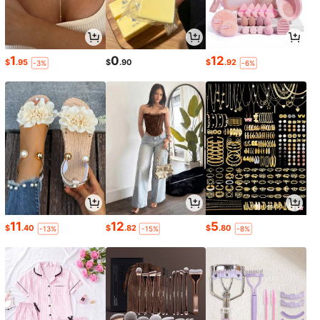
1
0
12
$
.95
$
.90
$
.92
-3%
-6%
11
12
5
$
.40
$
.82
$
.80
-13%
-15%
-8%