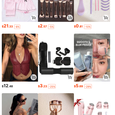
21
2
0
$
.33
$
.57
$
.81
-8%
-5%
-10%
12
3
5
$
.48
$
.23
$
.69
-25%
-29%