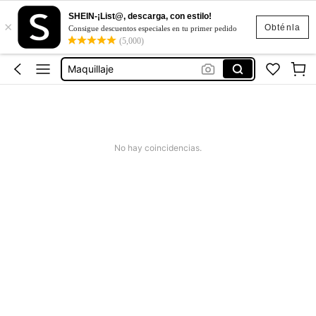
SHEIN-¡List@, descarga, con estilo!
×
Labiales
Obténla
Consigue descuentos especiales en tu primer pedido
(5,000)
Sheglam
Maquillaje
Sheglam Maquillaje
Maquillaje Para Mujer
Labiales
No hay coincidencias.
Sheglam