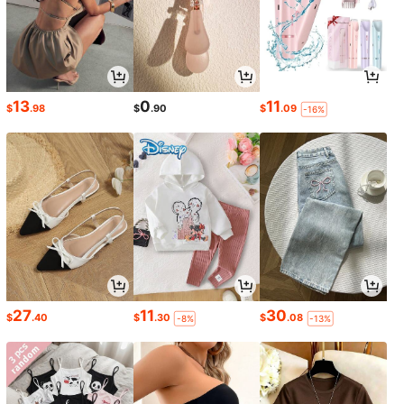
13
0
11
$
.98
$
.90
$
.09
-16%
27
11
30
$
.40
$
.30
$
.08
-8%
-13%