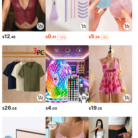
12
0
5
$
.48
$
.81
$
.34
-10%
-8%
26
4
19
$
.08
$
.00
$
.28