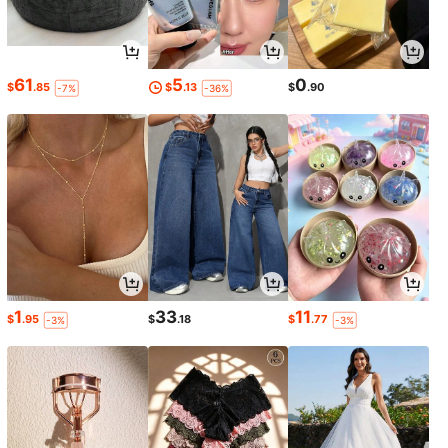
61
5
0
$
.85
$
.13
$
.90
-7%
-36%
1
33
11
$
.95
$
.18
$
.77
-3%
-3%