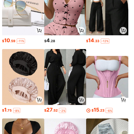
10
4
14
$
.59
$
.28
$
.33
-11%
-12%
1
27
15
$
.75
$
.52
$
.23
-8%
-2%
-6%