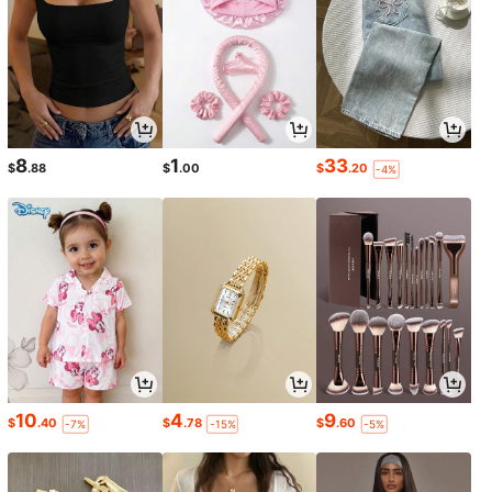
8
1
33
$
.88
$
.00
$
.20
-4%
10
4
9
$
.40
$
.78
$
.60
-7%
-15%
-5%