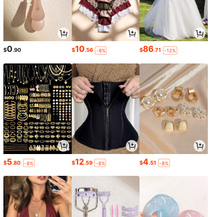
0
10
86
$
.90
$
.56
$
.71
-8%
-12%
5
12
4
$
.80
$
.59
$
.51
-8%
-8%
-8%