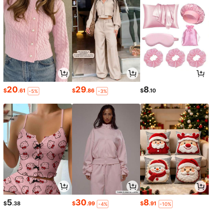
20
29
8
$
.61
$
.86
$
.10
-5%
-3%
5
30
8
$
.38
$
.99
$
.91
-4%
-10%