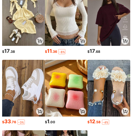
17
11
17
$
.38
$
.36
$
.68
-8%
33
1
12
$
.76
$
.00
$
.58
-3%
-4%