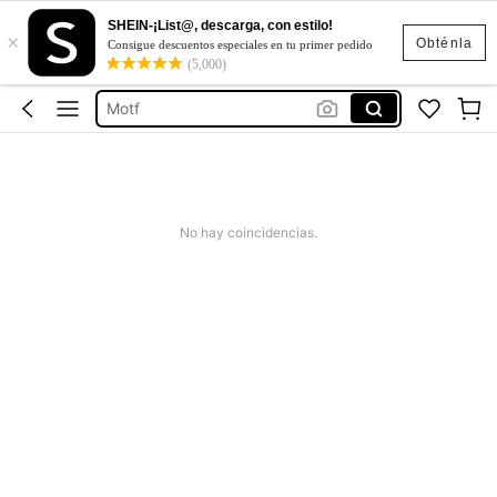
SHEIN-¡List@, descarga, con estilo!
×
Motf Premium Vestidos
Obténla
Consigue descuentos especiales en tu primer pedido
(5,000)
Vestidos
Motf
Vestidos Elegantes Para Fiesta
Blusas Para Mujer
Motf Premium Vestidos
No hay coincidencias.
Vestidos