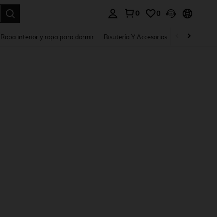
0
0
a. Press Enter to select.
Ropa interior y ropa para dormir
Bisutería Y Accesorios
Zapatos
H