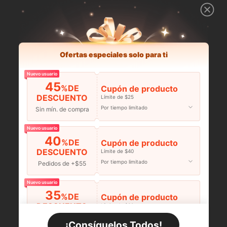
Ofertas especiales solo para ti
Nuevo usuario
45
%DE
Cupón de producto
DESCUENTO
Límite de $25
Por tiempo limitado
Sin mín. de compra
Nuevo usuario
40
%DE
Cupón de producto
DESCUENTO
Límite de $40
Por tiempo limitado
Pedidos de +$55
Nuevo usuario
35
%DE
Cupón de producto
DESCUENTO
Límite de $60
Por tiempo limitado
Pedidos de +$110
¡Consíguelos Todos!