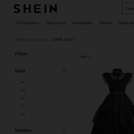
Z
Use up 
Categorías
Solo para ti
Novedades
Ofertas
Ropa de
Página principal
DARK look1
/
Filtros
Más
Edad
4Y
5Y
6Y
7Y
8Y
Detalles