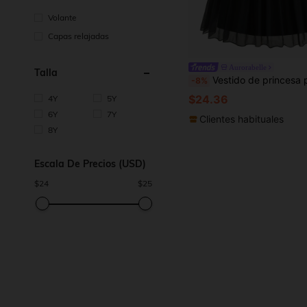
Volante
Capas relajadas
Aurorabelle
Talla
Vestido de princesa para fiesta de Halloween o Navidad para niña, adecuado para fiesta de disfraces, banquete, vestido de mi
-8%
$24.36
4Y
5Y
6Y
7Y
Clientes habituales
8Y
Escala De Precios (USD)
$
24
$
25