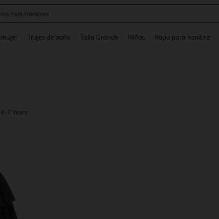
apatos Blancos
and down arrow keys to navigate search Búsqueda reciente and Busca y Encuentr
 mujer
Trajes de baño
Talla Grande
Niños
Ropa para hombre
4-7 Years