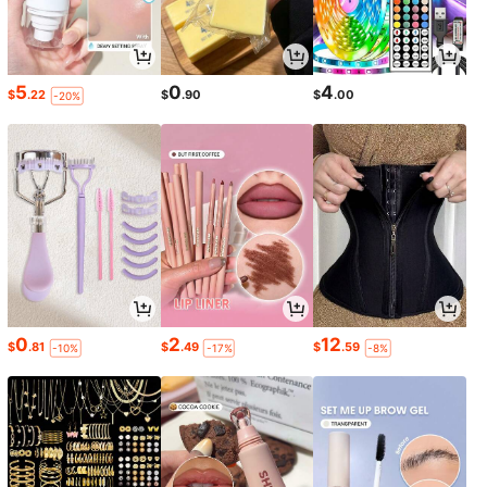
5
0
4
$
.22
$
.90
$
.00
-20%
0
2
12
$
.81
$
.49
$
.59
-10%
-17%
-8%