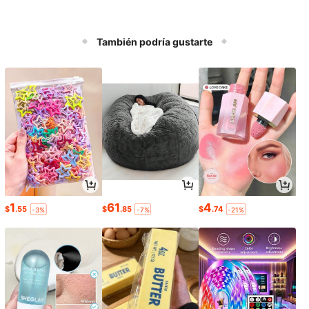
También podría gustarte
1
61
4
$
.55
$
.85
$
.74
-3%
-7%
-21%