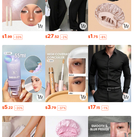
1
27
1
$
.99
$
.52
$
.75
-33%
-2%
-8%
5
3
17
$
.22
$
.79
$
.15
-20%
-37%
-1%