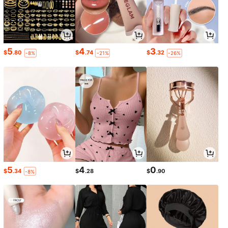
5
4
3
$
.80
$
.74
$
.32
-8%
-21%
-26%
5
4
0
$
.34
$
.28
$
.90
-8%