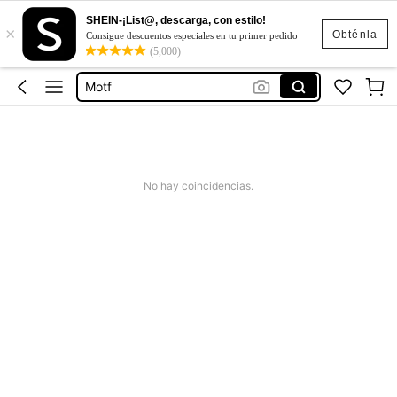
SHEIN-¡List@, descarga, con estilo!
×
Motf Premium Vestidos
Obténla
Consigue descuentos especiales en tu primer pedido
(5,000)
Vestidos
Motf
Vestidos Elegantes Para Fiesta
Blusas Para Mujer
Motf Premium Vestidos
No hay coincidencias.
Vestidos