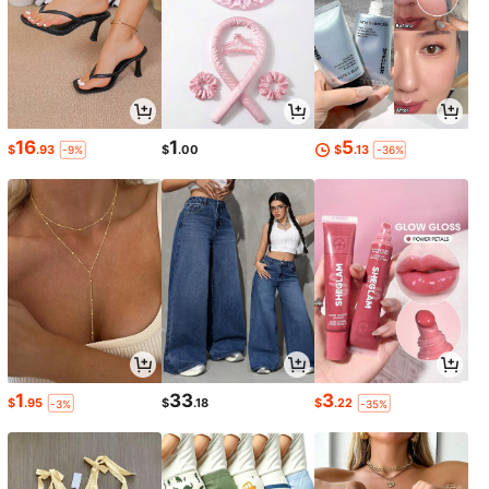
16
1
5
$
.93
$
.00
$
.13
-9%
-36%
1
33
3
$
.95
$
.18
$
.22
-3%
-35%