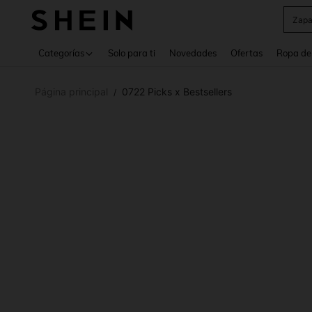
Z
Use up 
Categorías
Solo para ti
Novedades
Ofertas
Ropa de
Página principal
0722 Picks x Bestsellers
/