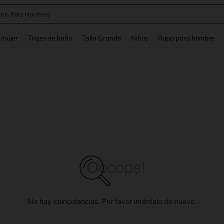
apatos Blancos
and down arrow keys to navigate search Búsqueda reciente and Busca y Encuentr
 mujer
Trajes de baño
Talla Grande
Niños
Ropa para hombre
No hay coincidencias. Por favor inténtalo de nuevo.