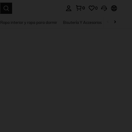
0
0
a. Press Enter to select.
Ropa interior y ropa para dormir
Bisutería Y Accesorios
Zapatos
H