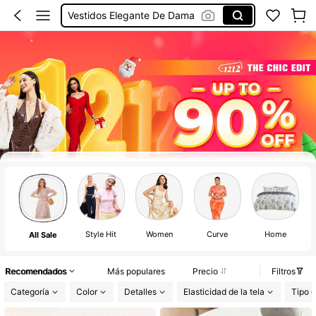
Vestidos Elegante De Dama
Vestidos De Mujer
Vestidos
Style Hit
Women
Curve
Home
K
All Sale
Recomendados
Más populares
Precio
Filtros
Categoría
Color
Detalles
Elasticidad de la tela
Tipo d