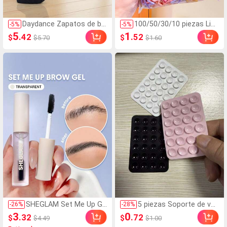
Daydance Zapatos de bal
100/50/30/10 piezas Lind
-
5
%
-
5
%
let para mujer, zapatos d
os clips de estrella de cin
5
1
.42
.52
$
$
$5.70
$1.60
e ballet de suela blanda,
co puntas estilo Y2K, clip
zapatos de ballet, zapat
s de cabello coloridos, a
os de ballet para práctic
ccesorios básicos para e
a, zapatos de baile
l cabello - Adecuados par
a niñas, uso diario en la e
scuela, fiestas, deportes,
estética
SHEGLAM Set Me Up Ge
5 piezas Soporte de ven
-
26
%
-
28
%
l Para Cejas Marca De B
tosa de silicona para tel
3
0
.32
.72
$
$
$4.49
$1.00
elleza CosméTica Maqu
éfono, Soporte de vent