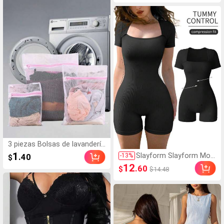
ado para salidas casuales y d
lones cortos de tiro bajo par
eportes. Pantalones de chán
a mujeres, ideal para vacacio
dal casuales de color gris cla
nes y uso diario en primavera
ro para mujeres
y verano
3 piezas Bolsas de lavandería
rosa para lavadora para ropa,
1
Slayform Slayform Mon
.40
-
13
%
$
calcetines, ropa interior, herr
o deportivo de yoga de
12
.60
$
$14.48
amientas prácticas para el h
alta elasticidad y costill
ogar, regalo de inauguración
as sin costuras
de la casa