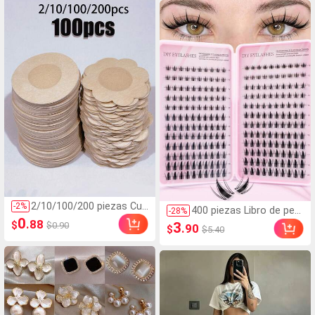
de maquillaje paralelo Pestañ
je, patchwork y espalda desc
as postizas
ubierta para fiesta
2/10/100/200 piezas Cub
-
2
%
400 piezas Libro de pes
-
28
%
repezones desechables,
0
tañas, C-Curling, Nuevas
.88
$
3
$0.90
.90
$
$5.40
almohadillas para el pech
pestañas postizas DIY,
o sin costuras, transpira
Esponjosas y suaves, P
bles, autoadhesivas e inv
estañas postizas 3D de
isibles, adecuadas para v
visón sintético, Maquilla
estidos de noche de esc
je, Extensiones de pest
ote bajo para mujer, acce
añas, Pestañas cortas,
sorios para sujetador, evi
Pestañas ligeras DIY, Ex
tan la exposición, boda