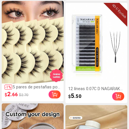
rca De Belleza CosméTi
men esponjoso, pestaña
ca Maquillaje Para Mujer
s postizas clásicas de oj
es Y NiñAs
os manga, aspecto húm
edo, banda transparente,
pestañas 3D de visón sin
tético cruzadas y dramá
ticas, extensiones de pe
stañas fotogénicas y de
aspecto natural, maquilla
je adecuado para viajes y
fiestas
5 pares de pestañas pos
-
1
%
12 líneas 0.07C D NAGARAKU
tizas naturales tipo muñ
2
4D Extensiones de pestañas
.66
$
5
$2.70
.50
$
eca de Asiteo - Tallo tran
en forma de U Premium U-YY
sparente de pestañas de
Pestañas suaves y esponjos
dibujos animados, diseño
as Abanicos premontados P
de estilo hada, perfecto
estañas postizas
para cosplay - Reutilizabl
es