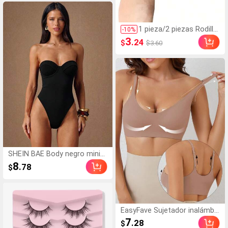
Mujeres Y NiñAs
1 pieza/2 piezas Rodiller
-
10
%
as deportivas ajustable
3
.24
$
$3.60
s, soporte de rodilla de
compresión transpirabl
e, adecuado para fútbol,
baloncesto, senderism
o, ciclismo y fitness
SHEIN BAE Body negro minim
alista y sexy tipo bandeau, es
8
.78
$
tilo básico, para verano/prim
avera, playa, salidas, inspirad
o en los 2000, top negro, top
de verano, corpiño ajustado,
top corto y ajustado negro, r
EasyFave Sujetador inalámbri
opa de club
co con efecto push-up y dise
7
.28
$
ño minimalista y sólido para