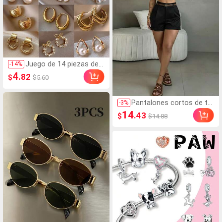
tensiones de pestañas
postizas DIY en casa, U
so diario
Juego de 14 piezas de p
-
14
%
endientes de perlas de l
4
.82
$
$5.60
ujo, nuevo diseño minim
alista único y elegante p
ara mujeres, regalo para
Pantalones cortos de tra
-
3
%
ella
je de mujer de cintura alt
14
.43
$
$14.88
a plisados para oficina d
e verano, tejido liso negr
o, ajuste ceñido, pierna a
ncha recta, sin cinturón,
casual, de trabajo a fin d
e semana