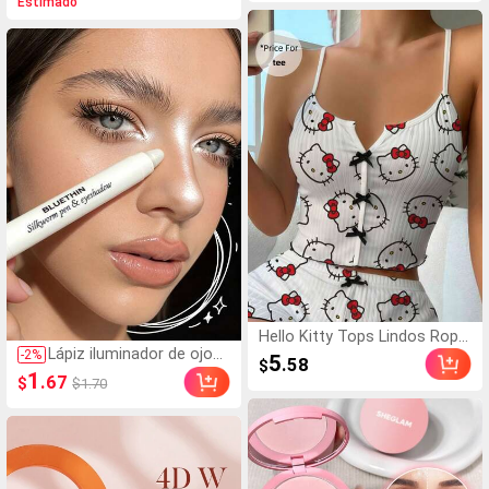
Estimado
eza Cosmética Maquillaj
CDdd, 0.07mm, negro, 1
e para Mujeres y Niñas
2 filas en una bandeja, r
acimos de pestañas, pe
stañas individuales, pes
tañas postizas
Hello Kitty Tops Lindos Ropa
Lápiz iluminador de ojos
de Dormir para Mujeres, Pija
-
2
%
5
.58
$
brillante, lápiz de sombra
mas, Pjs, Y2K, Camisón para
1
.67
$
$1.70
de ojos iluminador de lar
Mujeres, Pijamas, Camisetas
ga duración, lápiz de so
Gráficas Camisas para Dormi
mbra de ojos perlado bla
r
nco brillante para difumin
ar, maquillaje de ojos par
a festival de música