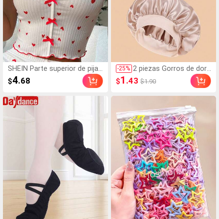
SHEIN Parte superior de pija
2 piezas Gorros de dor
-
25
%
ma de camisola con estamp
mir de seda y satén de l
4
1
.68
.43
$
$
$1.90
ado de corazón, adornos de l
ujo, unicolor, gorros elá
echuga y lazo delantero
sticos de protección de
l cabello, ligeros y cómo
dos para usar toda la n
oche, cuidado del cabell
o, ducha, ajuste suave a
l cuero cabelludo, para e
lla