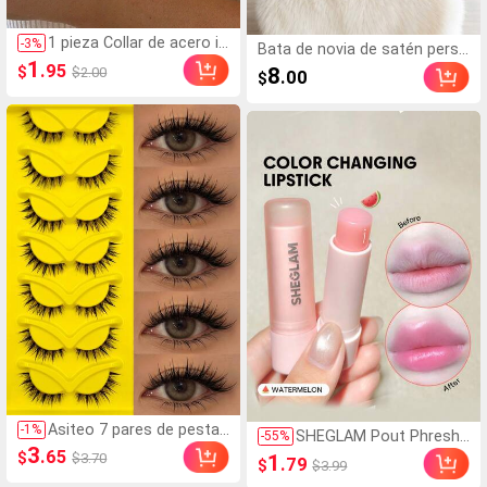
1 pieza Collar de acero in
-
3
%
Bata de novia de satén perso
oxidable de doble capa, c
1
nalizada, diseño de media ma
.95
$
8
$2.00
.00
$
ollar largo con colgante,
nga, bata de dama de honor
cadena en forma de Y co
personalizada, bata de satén
n colgante de cuenta red
personalizada, bata de prepar
onda, uso diario para muj
ación de dama de honor, bat
eres, minimalista
a de fiesta de boda, talla XL, r
egalo para dama de honor
Asiteo 7 pares de pestañ
-
1
%
SHEGLAM Pout Phresh
-
55
%
as postizas de efecto hú
3
Labial Cambia Color-Wa
.65
$
1
$3.70
.79
$
$3.99
medo estilo manga de di
termelon Lip Combo Ma
bujos animados con volu