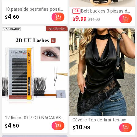
10 pares de pestañas postiz
Belt buckles 3 piezas de
-
9
%
as falsas de estilo de dibujos
4
cinturones de cuero PU c
.60
$
9
.99
$
$11.00
animados naturales, estilo m
on hebilla cuadrada dora
uñeca, banda transparente s
da en forma de 8, elegan
uave, tallo de pestaña transp
tes y de moda para muje
arente, diseño de estilo anim
r, para vestidos, camiset
e, adecuado para uso diario, r
as, pantalones casuales
eutilizable, pestañas postiza
y uso diario
s
12 líneas 0.07 C D NAGARAKU
Cévolie Top de tirantes sin m
Forma de U YY 2D UU Extensi
4
angas con cuello drapeado ti
.50
$
10
.98
$
ones de pestañas naturales
po cowl, ajuste ceñido, sexy,
suaves y ligeras Suministros
con fruncidos, ribete de enca