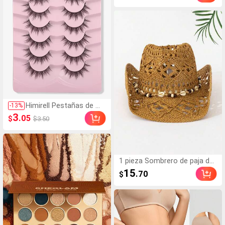
mujer
Himirell Pestañas de ma
-
13
%
nga, 7 pares de pestaña
3
.05
$
$3.50
s postizas de ojo de ga
to puntiagudo, pestaña
s postizas, pestañas, p
estañas falsas
1 pieza Sombrero de paja de
verano bohemio con concha
15
.70
$
s y diseño calado, sombrero
de playa para viajes al aire libr
e y vacaciones, tejido a man
o de paja con protección sol
ar, adecuado para festival de
música y atuendo de vuelta a