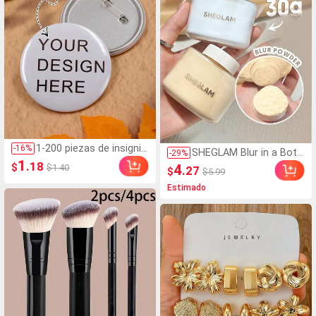
1-200 piezas de insignia
-
16
%
SHEGLAM Blur in a Bottl
-
29
%
s personalizadas, boton
1
e Polvo fijador suelto M
.18
$
4
$1.40
.27
$
$5.99
es personalizados, broc
arca de Belleza Cosméti
hes personalizados, bot
Estimado
ca Maquillaje para Mujer
ones, imágenes/texto/d
es y Niñas
iseños personalizables,
accesorios de botones
para mochilas, vuelta al
colegio