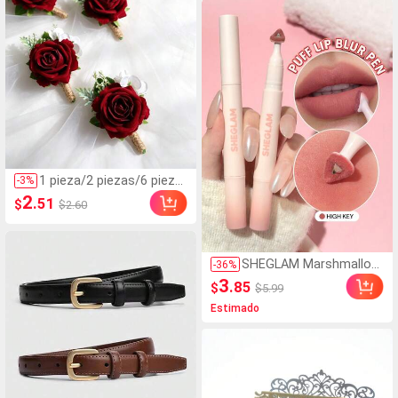
aquillaje Para Mujeres Y
NiñAs
1 pieza/2 piezas/6 pieza
-
3
%
s Rosa Burdeos Premiu
2
.51
$
$2.60
m con Hortensia Blanca
Estilo Mori Elegante Bout
onniere para Hombres &
Corsage de Muñeca para
SHEGLAM Marshmallow
-
36
%
Mujeres, Adecuado para
Puff Pluma Difuminador
3
.85
Novio & Novia Decoració
$
$5.99
a para Labios-111 high k
n de Boda, Banquete, Bail
Estimado
ey Marca de Belleza Co
e, Fiesta de Evento, Recu
smética Maquillaje para
erdo de Viaje
Mujeres y Niñas