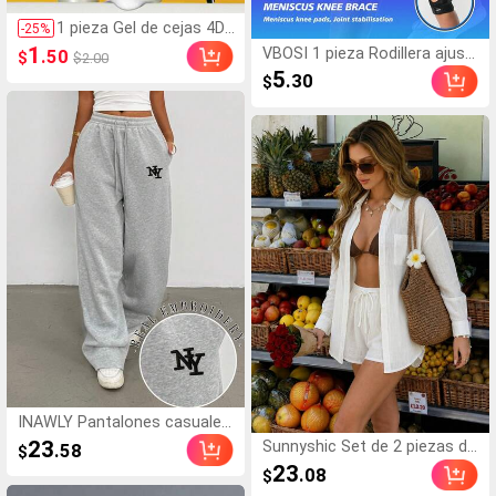
1 pieza Gel de cejas 4D,
-
25
%
con sujeción duradera, li
1
VBOSI 1 pieza Rodillera ajust
.50
$
$2.00
gero y resistente al agu
able con agujeros transpirabl
5
.30
$
a, fijación de 24 horas, f
es, soporte de rodilla unisex
órmula transparente de
para baloncesto, correr, levan
larga duración
tamiento de pesas (talla peq
ueña)
INAWLY Pantalones casuales
rectos y sueltos con bordad
23
Sunnyshic Set de 2 piezas de
.58
$
o de letra NY en negro, diseñ
camisa de manga larga holga
23
.08
$
o elegante y cómodo, adecu
da de lino de unicolor y panta