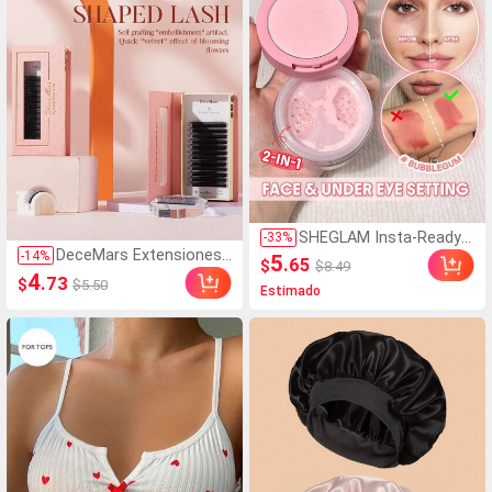
SHEGLAM Insta-Ready
-
33
%
DeceMars Extensiones
DúO Polvo Fijador Rostr
-
14
%
5
.65
$
$8.49
de pestañas en forma d
o & Ojeras-Bubblegum
4
.73
$
$5.50
e 4D W, 3 puntas, rizo C
Estimado
Marca De Belleza Cosm
Ddd, 0.07mm, negro, 12
éTica Maquillaje Para M
filas en una bandeja, rac
ujeres Y NiñAs
imos de pestañas, pest
añas individuales, pesta
ñas postizas