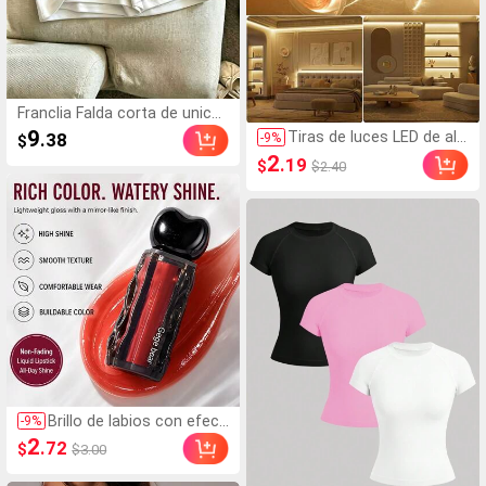
Franclia Falda corta de unicol
or casual para mujer, conjunt
9
Tiras de luces LED de alt
.38
-
9
%
$
o de faldas pantalón de vera
a luminosidad, barra de lu
2
.19
$
$2.40
no con falda y pantalón cort
z LED flexible, alimentada
o interior, dos piezas para da
por USB, luces de decora
mas, faldas pantalón de mez
ción para fondo de TV, fá
clilla de cintura alta para muj
cil instalación, adecuada
er
para fondo de TV, dormit
orio, sala de estar, pasill
o, cocina, decoración DIY
Brillo de labios con efect
-
9
%
o espejo brillante, gloss
2
.72
$
$3.00
de labios para mujer, labi
al líquido tipo barro hidra