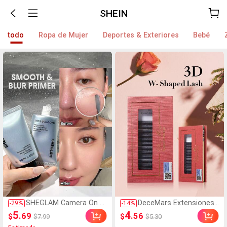
SHEIN
todo
Ropa de Mujer
Deportes & Exteriores
Bebé
SHEGLAM Camera On S
DeceMars Extensiones
-
29
%
-
14
%
uavizante & Difuminado
de pestañas 3D con for
5
4
.69
.56
$
$
$7.99
$5.30
r Prebase Marca de Bell
ma de W, 3 puntas, rizo