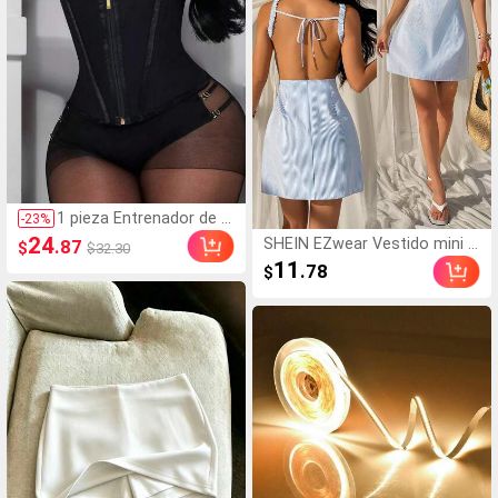
1 pieza Entrenador de ci
-
23
%
ntura con cremallera, S
24
SHEIN EZwear Vestido mini si
.87
$
$32.30
hapewear de alta compr
n espalda y sin mangas con r
11
.78
$
esión, Cinturilla para muj
ayas azules tejido para mujer
er
es