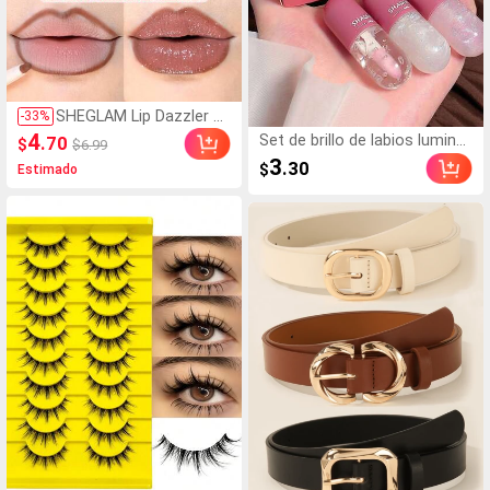
SHEGLAM Lip Dazzler Ki
-
33
%
t De Glitter Labial-Cente
4
Set de brillo de labios lumino
.70
$
$6.99
r Stage Lip Combo Marc
so de agua, 3 piezas de espej
3
.30
$
Estimado
a De Belleza CosméTica
o hidratante, aceite para el c
Maquillaje Para Mujeres
uidado de los labios brillante
Y NiñAs
y lápiz labial líquido de larga d
uración a prueba de manchas