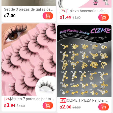
Set de 3 piezas de gafas de
1 pieza Accesorios de jo
-
7
%
moda de verano, gafas decor
7
yería serie Mascotas, cu
.00
$
1
.49
$
$1.60
ativas con montura de metal
entas con forma de cora
ovalada retro, accesorio unis
zón, patrón de garras y h
ex para fotografía callejera y
uesos de perro, accesori
uso diario, estética Y2K
os de joyería de aleación
plateada de moda para D
IY, accesorios de joyería
semiterminada para el Dí
a de San Valentín
Asiteo 7 pares de pestañ
-
2
%
CIZME 1 PIEZA Pendiente
-
9
%
as postizas reutilizables
3
de cartílago de 16 g Pend
.94
$
2
$4.00
.00
$
$2.20
de aspecto natural, espo
iente de tragus Pendient
njosas y suaves, adecua