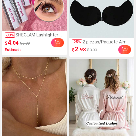
SHEGLAM Lashlighter U
-
33
%
p & Out Máscara de pes
4
2 piezas/Paquete Almo
.04
-
25
%
$
$5.99
tañas pestañas Marca
hadillas de Pecho de Sili
2
.93
$
$3.90
Estimado
de Belleza Cosmética M
cona Multicolor con For
aquillaje para Mujeres y
ma de Mango para Muje
Niñas
res, Cubrepezones Invisi
bles sin Costuras, para
Uso Diario, Reutilizables