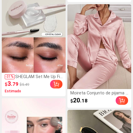
ado para cumpleaños, Pascu
s, a rayas, de estilo casu
a, Halloween, Navidad y vario
al básico, adecuada para
s regalos de fiesta, mejora el
uso diario en la oficina, e
estado de ánimo
n color rojo para otoño/i
nvierno/primavera
SHEGLAM Set Me Up Fij
-
31
%
ador De Cejas-Crystal Cl
3
.79
$
$5.49
ear Marca De Belleza Co
Estimado
sméTica Maquillaje Para
Moireta Conjunto de pijama d
Mujeres Y NiñAs
e top de satén con cuello de
20
.18
$
solapa y botones con ribete
de contraste y pantalones, d
etalles acogedores y elegant
es, ropa de otoño e invierno