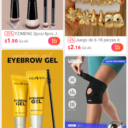
YZIMENG 2pcs/4pcs Ju
-
25
%
ego de brochas de maq
1
Juego de 6-18 piezas de
.50
-
6
%
$
$2.00
uillaje profesional de do
pendientes dorados para
2
.16
$
$2.30
ble extremo, brocha de
mujer, moda para fiesta
base inclinada y cónica,
s, viajes y vacaciones, re
brocha de contorno, br
galo de compromiso, ad
ocha de rubor, brocha d
ecuado para diversas oc
e polvo, brocha de som
asiones, (hecho de mate
bra de ojos, brocha de c
rial compuesto CCB de b
orrector, brocha de ilum
aja alergia y no desvanec
inador, brocha de difumi
imiento), regalo para ella
nado, herramientas de
maquillaje hechas de fib
ras suaves, portátil y ad
ecuado para viajar, regal
o perfecto para mujere
s y niñas