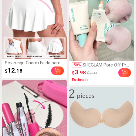
Sovereign Charm Falda pantal
SHEGLAM Pore Off Preb
-
50
%
ón deportiva de mujer de unic
12
ase Marca de Belleza C
.18
$
3
.98
$
$7.99
olor con cintura alta y bolsillo
osmética Maquillaje par
s
Estimado
a Mujeres y Niñas