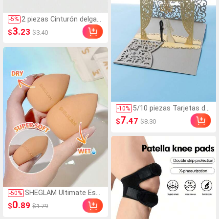
2 piezas Cinturón delgad
-
5
%
o minimalista casual par
3
.23
$
$3.40
a mujer con hebilla de ag
uja, cinturón versátil de c
uero PU para jeans, falda
s, pantalones, todas las
estaciones, otoño, Hallo
ween, lujo silencioso
5/10 piezas Tarjetas de
-
10
%
invitación caladas, Invit
7
.47
$
$8.30
ación de boda, Estilo eu
ropeo para fiesta, Cump
leaños, Reunión
SHEGLAM Ultimate Esp
-
50
%
onja De Belleza Universa
0
.89
$
$1.79
l Marca De Belleza Cos
méTica Maquillaje Para