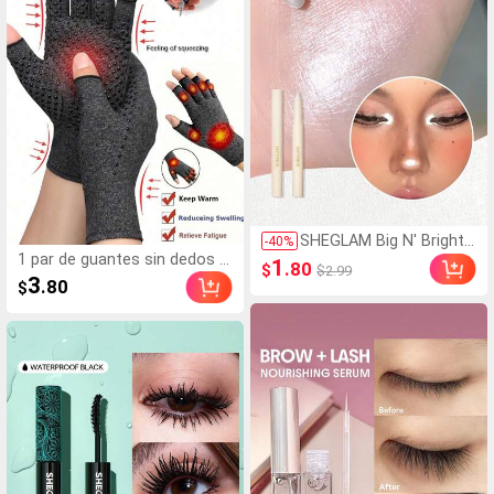
as de honor
sia, ocasión especial, salida,
playa, reunión, social, vacacio
nes, compras, té de la tarde,
viaje, minimalista
SHEGLAM Big N' Bright L
-
40
%
1 par de guantes sin dedos g
áPiz De Ojos-Frost Brillo
1
.80
$
$2.99
rises unisex, guantes elástic
s Marca De Belleza Cos
3
.80
$
os de punto cálidos para muj
méTica Maquillaje Para
eres y hombres en verano
Mujeres Y NiñAs