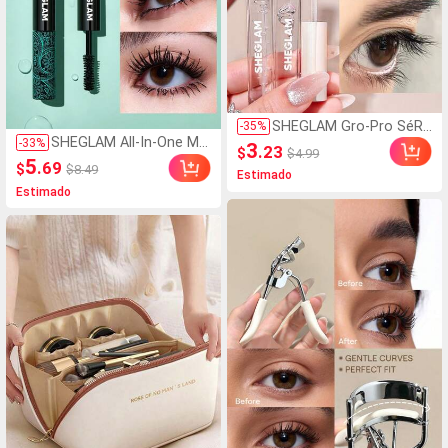
SHEGLAM Gro-Pro SéRu
-
35
%
SHEGLAM All-In-One Má
m Nutritivo Para Pestañ
-
33
%
3
.23
$
$4.99
Scara De Volumen Y Lo
As PestañAs Marca De
5
.69
$
$8.49
ngitud PestañAs Marca
Estimado
Belleza CosméTica Maq
Estimado
De Belleza CosméTica
uillaje Para Mujeres Y Ni
Maquillaje Para Mujeres
ñAs
Y NiñAs