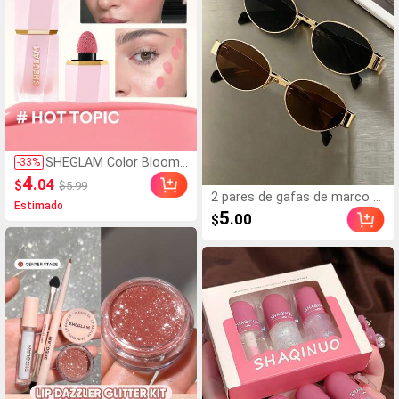
SHEGLAM Color Bloom
-
33
%
Rubor LíQuido-Hot Topi
4
.04
$
$5.99
c Colorete Marca De Bel
2 pares de gafas de marco o
Estimado
leza CosméTica Maquill
valado de metal vintage, gafa
5
.00
$
aje Para Mujeres Y NiñA
s decorativas de moda unise
s
x para fotografía callejera, de
splazamientos, uso diario, es
tilo Office Siren