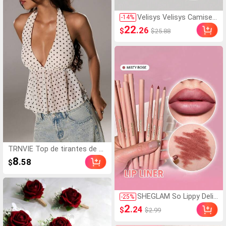
tante, no pegajoso y no
se desvanece, maquillaje
Velisys Velisys Camiset
-
14
%
de labios
a deportiva sin costura
22
.26
$
$25.88
s de unicolor de manga
corta, ajustada y entalla
da, camiseta de compre
sión, camiseta ajustad
a, top de tanque para e
ntrenamiento, camisas
para mujeres en el gimn
asio
TRNVIE Top de tirantes de m
ujer con escote en V y estam
8
.58
$
pado de lunares, estilo elega
nte para primavera/verano
SHEGLAM So Lippy Delin
-
25
%
eador De Labios-Misty R
2
.24
$
$2.99
ose Lip Combo Marca D
e Belleza CosméTica M