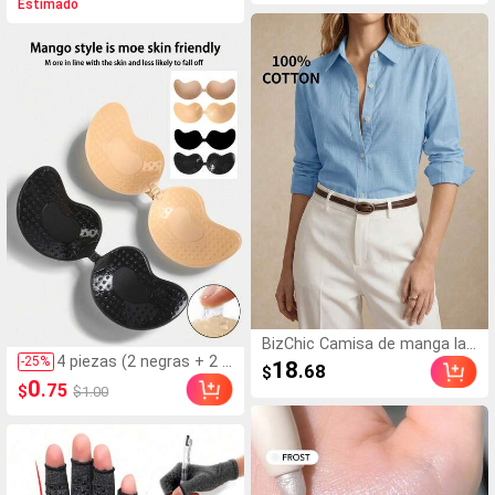
Estimado
illaje Para Mujeres Y Niñ
osa para teléfono, Sop
As
orte adhesivo para teléf
ono, Soporte adhesivo
para teléfono (Antes de
usar, limpie cuidadosam
ente la superficie para a
segurarse de que esté li
mpia y plana. Espere 30
minutos después de pe
gar para usar), Impresci
ndible
BizChic Camisa de manga lar
4 piezas (2 negras + 2 n
ga, estilo formal de negocio
-
25
%
18
.68
$
ude) de almohadillas de
s, estilo de vacaciones, holga
0
.75
$
$1.00
silicona autoadhesivas i
do, para ir al trabajo, para cit
nvisibles para sujetador,
as, uso diario, vacaciones, ofi
copas de pecho sin tira
cina, estilizante, elegante, ver
ntes y sin espalda para
sátil, verano, otoño, Hallowee
bodas, hombros descub
n, vuelta al colegio, fiesta, cu
iertos y fiestas de dam
mpleaños, boda, invitado, igle