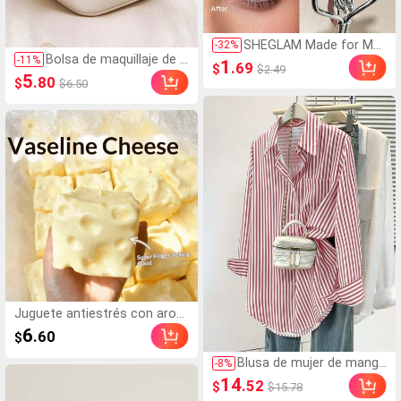
SHEGLAM Made for Me
-
32
%
Bolsa de maquillaje de c
Rizador de pestañas Ma
-
11
%
1
.69
$
$2.49
uero PU impermeable, b
rca de Belleza Cosmétic
5
.80
$
$6.50
olsa de almacenamient
a Maquillaje para Mujere
o de cosméticos, bolsa
s y Niñas
de aseo portátil, bolsa d
e almacenamiento de c
uidado de la piel de cuer
o PU impermeable, bols
a de maquillaje de doble
capa de gran capacidad
con compartimentos, b
olsa de aseo espaciosa
con divisores
Juguete antiestrés con arom
a a leche dulce de TPR suave
6
.60
$
y esponjoso con forma de du
mpling, adorno divertido y lind
Blusa de mujer de manga
-
8
%
o de 5 cm para apretar, regal
larga con cuello puntiagu
14
.52
$
$15.78
o práctico y de moda, adecu
do y bolsillos con botone