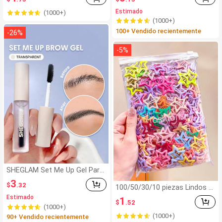
o, 12 filas en una bandeja, raci
uillaje para Mujeres y Niñas
Estimado
(1000+)
mos de pestañas, pestañas in
(1000+)
dividuales, pestañas postizas
100+ Vendido recientemente
-
26
%
-
5
%
SHEGLAM Set Me Up Gel Para
Cejas Marca De Belleza Cosm
3
$
.32
éTica Maquillaje Para Mujeres
100/50/30/10 piezas Lindos cl
Y NiñAs
ips de estrella de cinco punta
Estimado
1
$
.52
s estilo Y2K, clips de cabello c
(1000+)
oloridos, accesorios básicos
(1000+)
90+ Vendido recientemente
para el cabello - Adecuados p