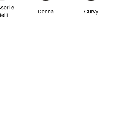
sori e
Donna
Curvy
ielli