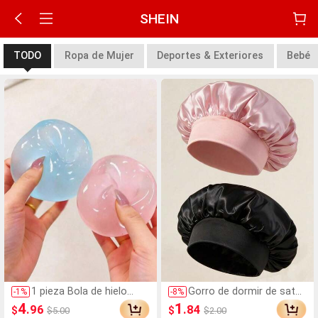
SHEIN
TODO
Ropa de Mujer
Deportes & Exteriores
Bebé
1 pieza Bola de hielo
Gorro de dormir de satén
-
1
%
-
8
%
transparente blandita,
de seda, adecuado para
4
1
.96
.84
$
$
$5.00
$2.00
bola antiestrés de
cabello largo, trenzas,