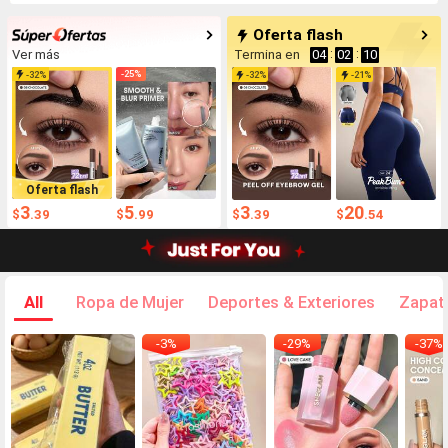
Oferta flash
Ver más
Termina en
04
:
02
:
09
-
25
%
-
32
%
-
32
%
-
21
%
Oferta flash
3
5
3
20
$
.39
$
.99
$
.39
$
.54
All
Ropa de Mujer
Deportes & Exteriores
Zapat
-
3
%
-
29
%
-
37
%