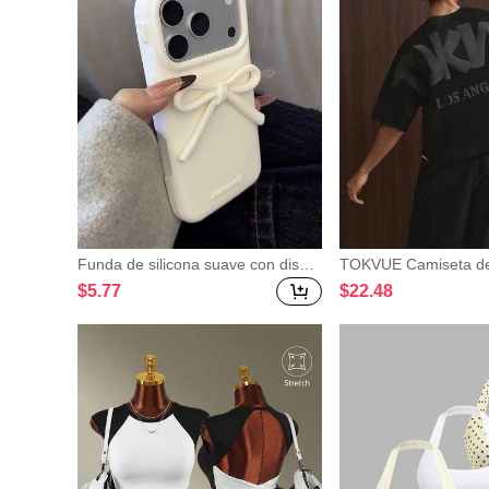
Funda de silicona suave con diseñ
TOKVUE Camiseta de
o de lazo blanco de estilo coreano
a casual con estampa
$
5
.77
$
22
.48
Ins, compatible con iPhone 17, 16
para hombre, verano
Pro Max, 15 nuevo, 14, 13, cubiert
a protectora anti-caídas, diseño úni
co, regalo de cumpleaños o aniver
sario