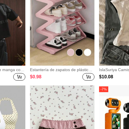
 manga cort
Estantería de zapatos de plástico e
IslaSuriya Cami
do de letras
n forma de Z, estantería de almace
am con estampa
$
0
.98
$
10
.08
namiento multifunción de gran cap
teres chinos) pa
acidad de pie, fácil de montar, esta
ntería de almacenamiento de pie,
-
7
%
esencial para el hogar y el dormitor
io, ahorra espacio, adecuada para
la sala de estar y el dormitorio