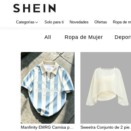
Categorías
Solo para ti
Novedades
Ofertas
Ropa de m
All
Ropa de Mujer
Deport
Manfinity EMRG Camisa polo de manga corta casual para uso diario con estampado de letras y bloques de color a rayas para hombres
Sweetra Conjunto de 2 piezas de capa de gasa con cuello de barco, capa ext