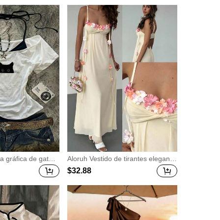
leno), opciones mult
entrenamiento, gimnasio, pilates, fi
 de estar, funda de
tness, uso diario y casual, cuarzo a
able a máquina para
humado
a gráfica de gato n
Aloruh Vestido de tirantes elegant
 y casual, camiset
e, romántico y sexy para mujer con
$
32
.88
a con bloques de c
decoración floral 3D, rosa con flore
 mujer, adecuada pa
s, para verano, jardín, boda, fiesta
de despedida de soltera, fiesta de t
é, invitada, graduación, estilo hada