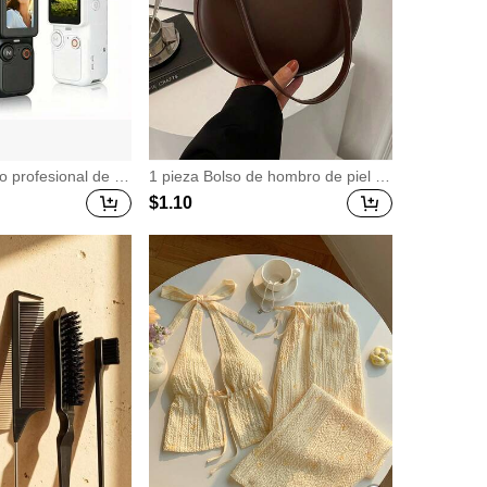
profesional de ni
1 pieza Bolso de hombro de piel de
ara vlog (incluye ta
PU en forma de media luna de colo
$
1
.10
) Lente giratoria d
r café, bolso minimalista de unicolo
elleno dual (Grabac
r de moda para mujer, estilo de oto
), Cámara profesio
ño/invierno, bolso de hombro de u
entrada, Batería de
nicolor minimalista, bolso de hombr
 de 2000mAh, Adecu
o de mujer en forma de media luna
ión de vlog, como
de color café, regalo de Navidad, A
lismo, senderismo
ño Nuevo, regalo festivo
deportes, Cámara
 Body completo, Ad
eo y grabación, Cá
e entrada para blog
fecto para grabació
s