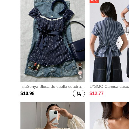
-
6
%
16
IslaSuriya Blusa de cuello cuadrad
LYSMO Camisa casua
o con mangas de pétalo, cintura co
a rayas con cintura d
$
10
.98
$
12
.77
n lazo, lunares azul marino
ujer