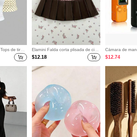
Tops de tirant
Elamini Falda corta plisada de cint
Cámara de mano 
estilo francés
ura baja para mujer, estilo sexy va
vel de entrada p
$
12
.18
$
12
.74
 blanco, amari
nguardista para ir al trabajo, prima
rjeta SD de 32GB
scubierta, cint
vera verano otoño, color marrón ca
e 180° Luz de r
al y versátil
fé, tejido con patchwork de lunares
ión + Grabación
rosas, botones, lazo y corbata
nal de nivel de 
larga duración
ada para grabac
cámara web, cic
y grabación de 
de video log de
ecuada para vid
mara de nivel d
ger, Regalo per
n de vida y viaje