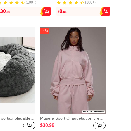
(100+)
(100+)
(100+)
(100+)
30
8
21
.99
$
.51
$
.58
-
4
%
 portátil plegable m
Musera Sport Chaqueta con crema
imalista de terciop
llera y cuello de embudo de forro p
$
30
.99
la de descanso (sol
olar, conjunto deportivo activo para