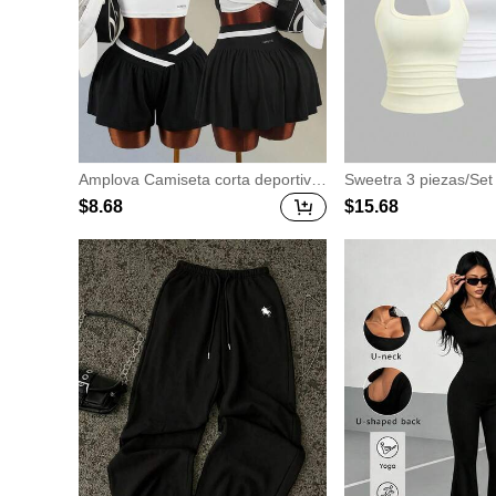
Amplova Camiseta corta deportiva
Sweetra 3 piezas/Set 
casual de mujer con color contrast
es halter para mujer, 
$
8
.68
$
15
.68
ante y detalle de torsión
de verano, lunares &
llo pálido, espalda de
ura ceñida, sexy, casu