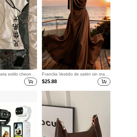
seta estilo cheongs
Franclia Vestido de satén sin mang
do de hanzi (carac
as elegante con hombro anudado,
$
25
.88
ra mujer
vestido marrón, vestido de gala, ve
stido de primavera/verano, atuend
o de playa, vestido de fiesta elegan
te, vestido casual, vestido de invita
da de boda, vestido de noche de lu
jo para mujer, atuendo de vacacion
es para mujer, vestido de graduaci
ón para mujer, vestido de cumplea
ños para mujer, atuendo de vacaci
ones de verano, vestido de oficina
y transporte para mujer