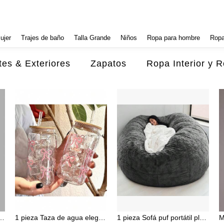
ujer
Trajes de baño
Talla Grande
Niños
Ropa para hombre
Ropa
es & Exteriores
Zapatos
Ropa Interior y 
erior fluida y camisola interior con cintura elástica fruncida, elegante conjunto beige para oficina, uso casual y citas
1 pieza Taza de agua elegante con lazo, hecha de material PP, taza portátil de mano con tapa de madera y pajita. Esta taza de beber de lujo de alta gama con lazo lindo es adecuada para café helado, té con leche, leche y varias bebidas diarias, vajilla práctica para el hogar, cocina, oficina, exteriores y otros escenarios diarios.
1 pieza Sofá puf portátil plegable multifuncional minimalista de terciopelo holgado, silla de descanso (solo funda, sin relleno), opciones multicolor para sala de estar, funda de sofá tatami lavable a máquina para adultos