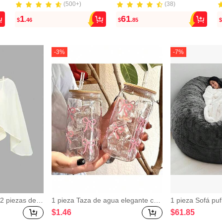
(500+)
(38)
(500+)
(38)
1
61
$
.46
$
.85
$
-
3
%
-
7
%
2 piezas de c
1 pieza Taza de agua elegante con
1 pieza Sofá puf
lo de barco, c
lazo, hecha de material PP, taza po
ultifuncional min
$
1
.46
$
61
.85
camisola interi
rtátil de mano con tapa de madera
elo holgado, sil