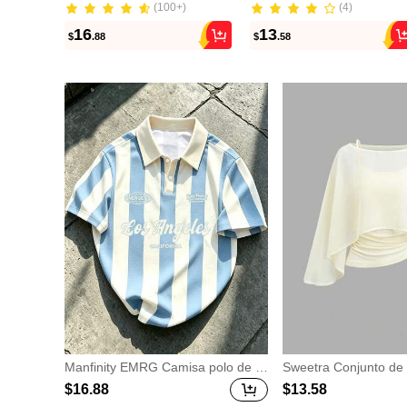
(100+)
(4)
(100+)
(4)
16
13
$
.88
$
.58
Manfinity EMRG Camisa polo de m
Sweetra Conjunto de 
anga corta casual para uso diario c
apa de gasa con cuel
$
16
.88
$
13
.58
on estampado de letras y bloques
apa exterior fluida y 