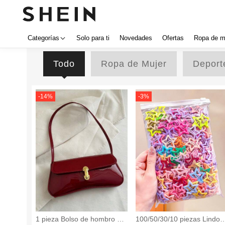
Categorías
Solo para ti
Novedades
Ofertas
Ropa de m
Todo
Ropa de Mujer
Deport
-
14
%
-
3
%
1 pieza Bolso de hombro y b
100/50/30/10 piezas Lindos