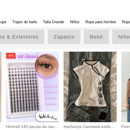
ujer
Trajes de baño
Talla Grande
Niños
Ropa para hombre
Ropa
es & Exteriores
Zapatos
Bebé
Niño
-
8
%
Himirell 140 piezas de racim
IslaSuriya Camiseta estilo ch
Fire