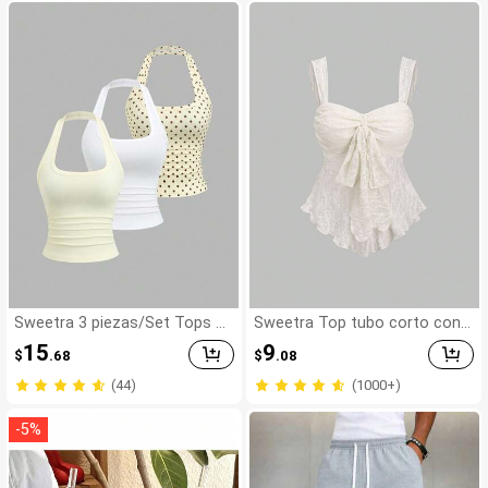
Sweetra 3 piezas/Set Tops de
Sweetra Top tubo corto con
tirantes halter para mujer, esti
estampado texturizado y lazo
15
9
$
.68
$
.08
lo francés de verano, lunares
& blanco, amarillo pálido, espal
(44)
(1000+)
da descubierta, cintura ceñida,
sexy, casual y versátil
-
5
%