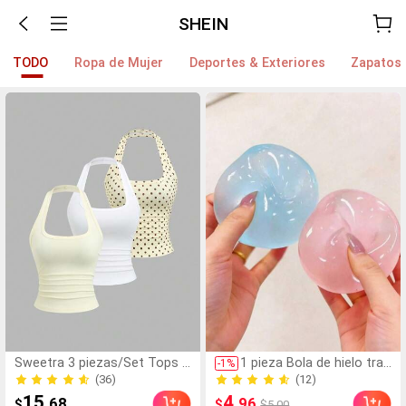
SHEIN
TODO
Ropa de Mujer
Deportes & Exteriores
Zapatos
Sweetra 3 piezas/Set Tops d
1 pieza Bola de hielo tran
-
1
%
e tirantes halter para mujer, e
sparente blandita, bola a
(36)
(12)
stilo francés de verano, lunar
ntiestrés de rebote lent
(36)
(12)
15
4
.68
.96
$
$
$5.00