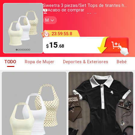
Sweetra 3 piezas/Set Tops de tirantes halter para mujer, estilo francés de verano, lunares & blanco, amarillo pálido, espalda descubierta, cintura ceñida, sexy, casual y versátil
Acabo de comprar
precio más bajo en 30 días
Casi agotado
M
+800 lo han añadido a la cesta
Acabo de comprar
precio más bajo en 30 días
23
:
59
:
54
.
7
Casi agotado
+800 lo han añadido a la cesta
15
$
.68
TODO
Ropa de Mujer
Deportes & Exteriores
Bebé