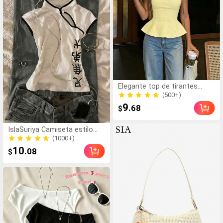
Elegante top de tirantes
finos para mujer, tirantes
(500+)
finos, diseño corto, bajo
(500+)
9
.68
$
acampanado, casual de
verano
IslaSuriya Camiseta estilo
cheongsam con estampado
(1000+)
de hanzi (caracteres chinos)
(1000+)
10
.08
$
para mujer