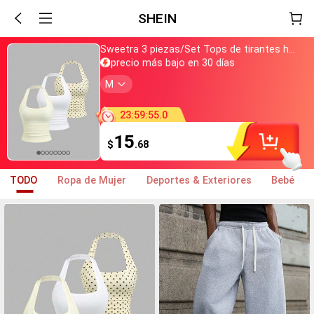
SHEIN
Sweetra 3 piezas/Set Tops de tirantes halter para mujer, estilo francés de verano, lunares & blanco, amarillo pálido, espalda descubierta, cintura ceñida, sexy, casual y versátil
Acabo de comprar
precio más bajo en 30 días
Casi agotado
M
+800 lo han añadido a la cesta
Acabo de comprar
precio más bajo en 30 días
23
:
59
:
53
.
9
Casi agotado
+800 lo han añadido a la cesta
15
$
.68
TODO
Ropa de Mujer
Deportes & Exteriores
Bebé