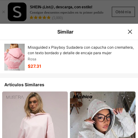
SHEIN-¡List@, descarga, con estilo!
×
Obténla
Consigue descuentos especiales en tu primer pedido
(5,000)
Similar
Missguided x Playboy Sudadera con capucha con cremallera,
con texto bordado y detalle de encaje para mujer
Rosa
$27.31
Artículos Similares