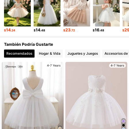
14
14
23
16
2
$
.24
$
.48
$
.72
$
.48
$
También Podría Gustarte
Recomendados
Hogar & Vida
Juguetes y Juegos
Accesorios de 
4-7 Years
4-7 Years