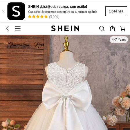
SHEIN-¡List@, descarga, con estilo!
×
Obténla
Consigue descuentos especiales en tu primer pedido
(5,000)
4-7 Years