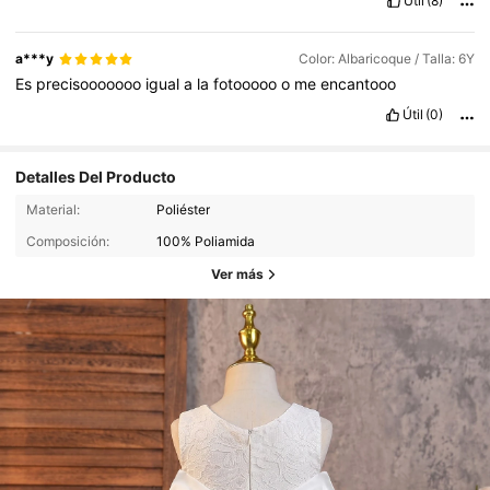
Útil
(8)
a***y
Color: Albaricoque / Talla: 6Y
Es
precisooooooo
igual
a
la
fotooooo
o
me
encantooo
Útil
(0)
Detalles Del Producto
Material:
Poliéster
Composición:
100% Poliamida
Ver más
243K Seguidores
4.93