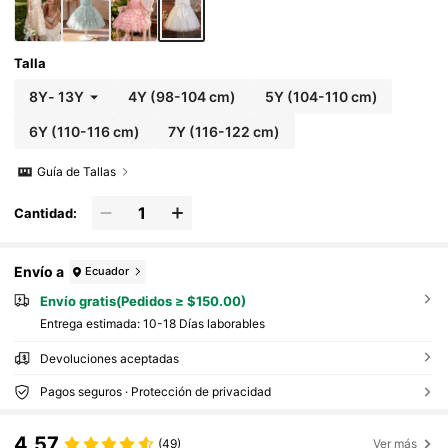
Talla
8Y
-
13Y
4Y
(98-104 cm)
5Y
(104-110 cm)
6Y
(110-116 cm)
7Y
(116-122 cm)
Guía de Tallas
Cantidad:
Envío a
Ecuador
Envío gratis(Pedidos ≥ $150.00)
Entrega estimada:
10-18 Días laborables
Devoluciones aceptadas
Pagos seguros · Protección de privacidad
4.57
(49)
Ver más