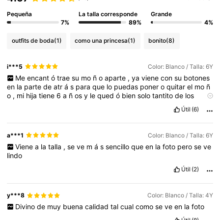
Pequeña
La talla corresponde
Grande
7%
89%
4%
outfits de boda
(1)
como una princesa
(1)
bonito
(8)
i***5
Color: Blanco / Talla: 6Y
Me
encant
ó
trae
su
mo
ñ
o
aparte
,
ya
viene
con
su
botones
en
la
parte
de
atr
á
s
para
que
lo
puedas
poner
o
quitar
el
mo
ñ
o
,
mi
hija
tiene
6
a
ñ
os
y
le
qued
ó
bien
solo
tantito
de
los
lados
pero
de
lo
demas
super
bien
Útil
(6)
a***1
Color: Blanco / Talla: 6Y
Viene
a
la
talla
,
se
ve
m
á
s
sencillo
que
en
la
foto
pero
se
ve
lindo
Útil
(2)
y***8
Color: Blanco / Talla: 4Y
Divino
de
muy
buena
calidad
tal
cual
como
se
ve
en
la
foto