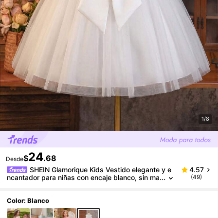
1/8
24
$
.68
Desde
SHEIN Glamorique Kids Vestido elegante y e
4.57
ncantador para niñas con encaje blanco, sin ma
(49)
ngas, cintura ceñida, lazo decorativo, de doble
capa de tul esponjoso y lujoso
Color: Blanco