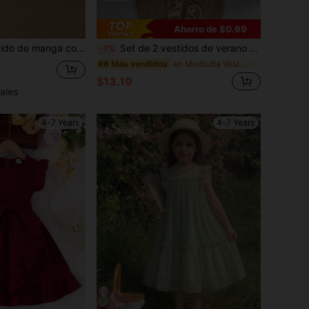
Ahorro de $0.99
 casual & elegante con cuello de volantes para niñas jóvenes, Verano
Set de 2 vestidos de verano casuales para niñas, vestido minimalista de unicolor con textura y tirantes finos con decoración de lazo, vestido con volantes en el bajo y estampado de hojas tropicales, transpirable y cómodo para vacaciones, playa y uso diario al aire libre
-7%
en Mediodía Vestidos para niñas
#6 Más vendidos
$13.19
ales
4-7 Years
4-7 Years