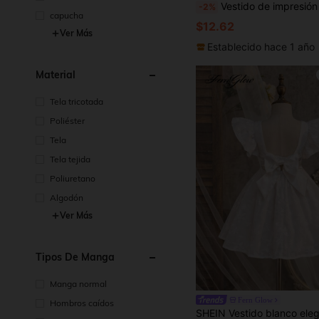
Vestido de impresión floral elegante y refinado para niñ
-2%
capucha
$12.62
Ver Más
Establecido hace 1 año
Material
Tela tricotada
Poliéster
Tela
Tela tejida
Poliuretano
Algodón
Ver Más
Tipos De Manga
Manga normal
Fern Glow
Hombros caídos