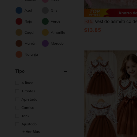
Azul
Gris
Ahorro d
Vestido asimétrico de hombro de malla rosa para niñas jóvenes con vestido de volantes y cuello con volantes, adecuad
Rojo
Verde
-3%
$13.85
Caqui
Amarillo
Marrón
Morado
Naranja
Tipo
A línea
Tirantes
Apretado
Camisa
Tank
Ajustado
Ver Más