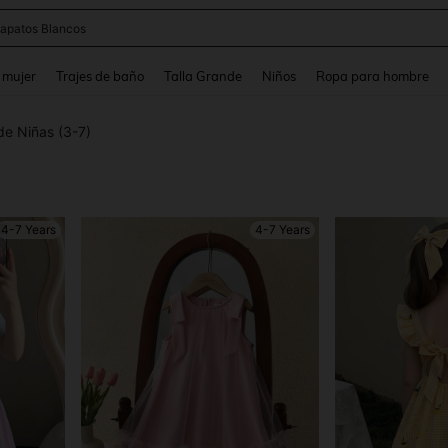
lusas
and down arrow keys to navigate search Búsqueda reciente and Busca y Encuentr
 mujer
Trajes de baño
Talla Grande
Niños
Ropa para hombre
de Niñas (3-7)
4-7 Years
4-7 Years