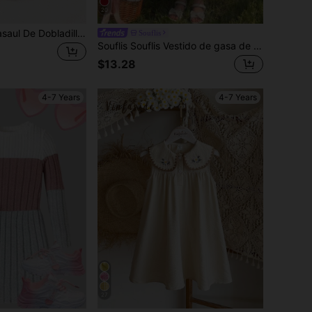
20
SHEIN Vestido Casaul De Dobladillo De Volantes Cómodo Para Niñas Pequeñas Con Cinturón Y Accesorios Para Verano
Souflis
Souflis Souflis Vestido de gasa de seda verde estilo A para niñas en verano, de estilo todo a juego, con ajuste holgado que crea una ilusión de ajuste ceñido, cuello de perlas con mangas con volantes y dobladillo con volantes, tela de textura suave que recrea un ambiente de verano vintage, versátil para la playa, los viajes y las sesiones de fotos
$13.28
4-7 Years
4-7 Years
27