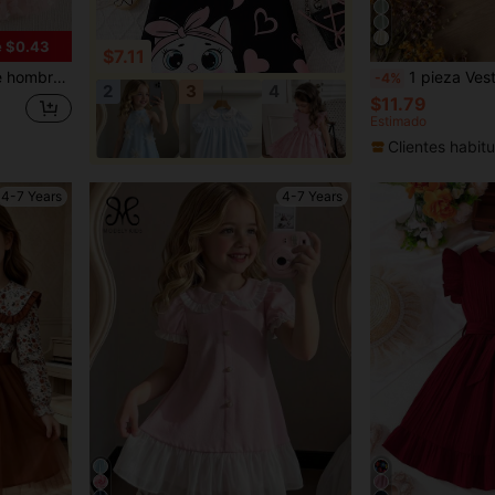
e $0.43
$7.11
o para fiestas de cumpleaños y uso diario
1 pieza Vestido de manga corta bordado, Vestido
-4%
2
3
4
$11.79
Estimado
Clientes habitu
4-7 Years
4-7 Years