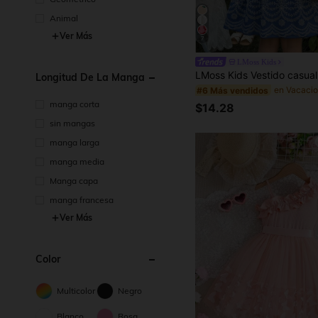
Animal
Ver Más
7
LMoss Kids
Longitud De La Manga
#6 Más vendidos
manga corta
$14.28
sin mangas
manga larga
manga media
Manga capa
manga francesa
Ver Más
Color
Multicolor
Negro
Blanco
Rosa