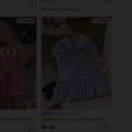
$8.91
Clientes habituales
4-7 Years
4-7 Years
Genkimix Kids
 de fresas, estilo campestre lindo, adecuado para salidas, picnics y vacaciones de primavera/verano de niñas pequeñas
Genkimix Kids 1 pieza Vestido de moda minimalista casual de primavera/verano con estampado de rayas azules y blancas, tela tejida, cuello y puños blancos en contraste, patchwork, manga corta, estampado de poni, media abertura con botones negros, bajo con volantes, adecuado para salidas de niñas, compras, deportes, vacaciones, fotografía, regreso a la escuela y uso diario
$8.28