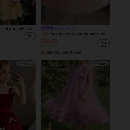
9
SHEIN Vestido casual para niña con cuello cuadrado, volantes en el bajo y estampado de frutas a cuadros
Aurorabelle
Vestido de fiesta de malla con volantes rosas para niña, vestido de estilo princesa elegante adecuado para fiestas de cumpleaños de niñas, regalo de Navidad, ocasiones formales, bodas, niña de las flores
-8%
$30.25
Estimado
Clientes habituales
4-7 Years
4-7 Years