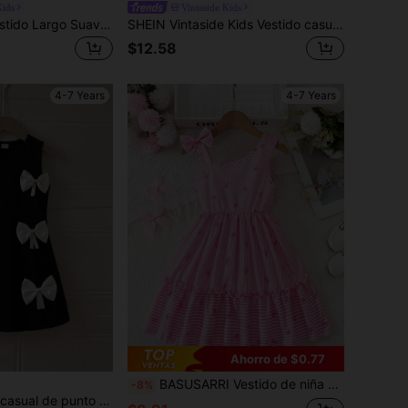
ids
Vintaside Kids
Genkimix Kids Vestido Largo Suave De Parche De Manga Larga Con Cuello Redondo Y Gorro Para Niña Joven En Otoño
SHEIN Vintaside Kids Vestido casual de verano para niña con cuello de esmoquin y bordado floral
$12.58
4-7 Years
4-7 Years
Ahorro de $0.77
BASUSARRI Vestido de niña con hombros oblicuos, lazo y estampado a rayas, impresión digital, elegante y dulce, adecuado para el Día de San Valentín, citas y salidas de verano
-8%
PrepCrw Vestido casual de punto sin mangas negro para niñas jóvenes, con lazo, diseño minimalista, adecuado para uso diario en verano