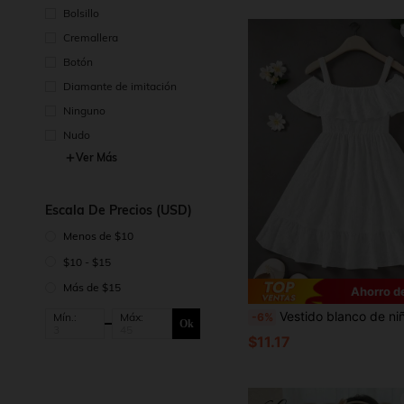
Bolsillo
Cremallera
Botón
Diamante de imitación
Ninguno
Nudo
Ver Más
Escala De Precios (USD)
Menos de $10
$10 - $15
Más de $15
Ahorro d
Vestido blanco de niña de longitud media, ligero y a cuadros, de estilo elegante y versátil con tirantes de espagueti, adec
-6%
Mín.:
Máx:
Ok
$11.17