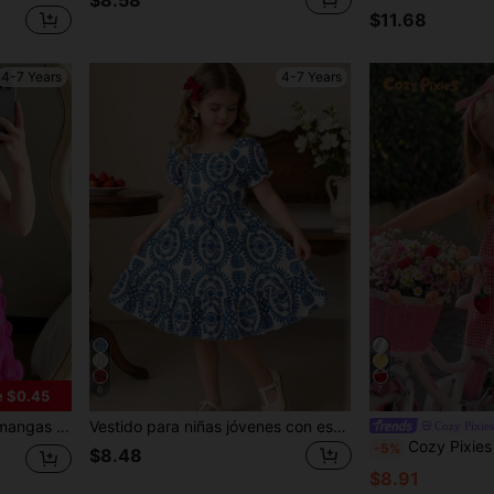
$8.58
$11.68
4-7 Years
4-7 Years
6
7
e $0.45
actuaciones en el escenario y otras ocasiones
Vestido para niñas jóvenes con estampado integral de patrón geométrico & planta tropical, cuello cuadrado, mangas abullonadas y falda de cola de pez
Cozy Pixies
Cozy Pixies Vestido de línea A sin mangas con ganchillo en la cintura con estampado
-5%
$8.48
$8.91