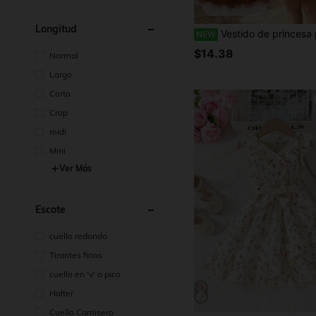
Longitud
Vestido de princesa para niña joven con top de manga larga fruncida y estampado floral menudo, patchwork de malla caramelo, estampado floral menudo en todo el vestido, cuello Peter Pan, frunci
NEW
$14.38
Normal
Largo
Corto
Crop
midi
Mini
Ver Más
Escote
cuello redondo
Tirantes finos
cuello en 'v' o pico
Halter
Cuello Camisero