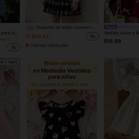
24
Conjunto de estilo coreano retro de academia para niñas, vestido peto de cuadros grandes vintage en negro & gris con cuello Peter Pan y lazo, botones redondos de metal de doble botonadura, bajo plisado, con capa base de manga larga con ribete de volantes
MODELY K
-8%
LMoss Kids Vestido casual para niña con cuello cuadrado, volantes en el bajo y estampado floral ditsy de gasa
$30.57
en Vacaciones Vestidos para niñas
$16.88
Clientes habituales
4-7 Years
Más vendidos
en Mediodía Vestidos
para niñas
1k+ usuarios le dieron 5 estrellas
1