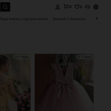
0
0
a. Press Enter to select.
Ropa interior y ropa para dormir
Bisutería Y Accesorios
Zapatos
H
4-7 Years
4-7 Years