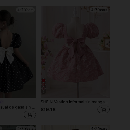
4-7 Years
4-7 Years
4
SHEIN Vestido informal sin mangas tejido rosa para niña con gran decoración de lazo
s
SHEIN Vestido casual de gasa sin mangas con estampado floral pequeño para niña
$19.18
4-7 Years
4-7 Years