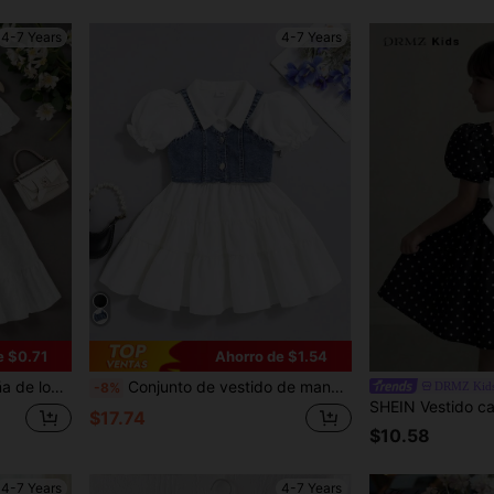
4-7 Years
4-7 Years
e $0.71
Ahorro de $1.54
uado para uso diario, fiestas y vacaciones
Conjunto de vestido de manga abullonada con dobladillo empalmado + camisola de mezclilla y cárdigan para niñas, conjunto versátil y de moda para volver a la escuela
DRMZ Kid
-8%
$17.74
$10.58
4-7 Years
4-7 Years