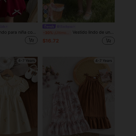
ids
Enchyza
Vestido dulce y lindo para niña con decoración de lazo 3D, vestido con tirantes, cintura recogida y dobladillo de farol, estilo casual y elegante para niños en verano y vacaciones
Vestido lindo de unicolor con decoración de lazo en los hombros y malla sin mangas para niña joven
-30%
¡Últimos 3 días
$16.72
4-7 Years
4-7 Years