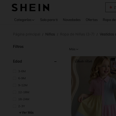
B
Use up 
Categorías
Solo para ti
Novedades
Ofertas
Ropa de
Página principal
Niños
Ropa de Niñas (3-7)
Vestidos 
/
/
/
Filtros
Más
Edad
3-6M
6-9M
9-12M
12-18M
18-24M
2-3Y
Ver Más