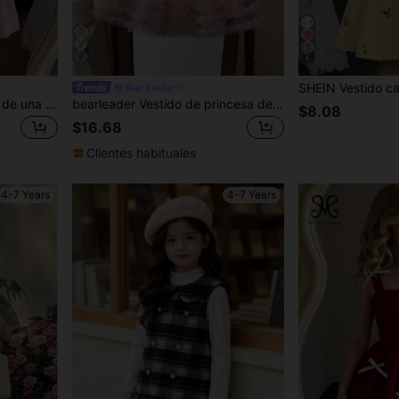
4
Bear Leader
SHEIN Elladie kids Vestido de una línea de manga corta con cuello elegante y bloques de color a rayas multicolores para niña joven para el verano
bearleader Vestido de princesa de verano para niñas de 2 a 7 años, con lazo desmontable, vestido de fiesta de boda sin mangas de tul, conjunto dulce para adolescentes
$8.08
$16.68
Clientes habituales
4-7 Years
4-7 Years