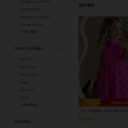
Manga con volante
$21.88
manga farol
manga murciélago
manga obispo
Ver Más
Corte Del Bajo
Normal
Campana
Asimétrico
Lápiz
Abertura
Recta
Ahorro d
Ver Más
Vestido de malla sin mangas con estilo de princesa para niñas, adecuado para fiestas de cumpleaños, uso casual diario, 
-3%
$13.93
Detalles