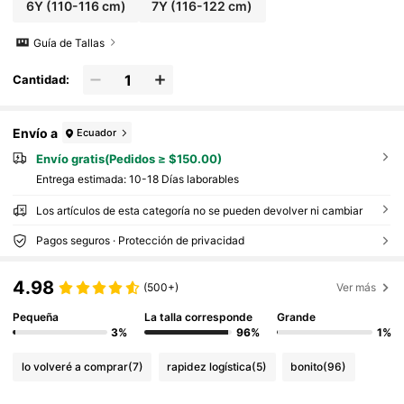
6Y
(110-116 cm)
7Y
(116-122 cm)
Guía de Tallas
Cantidad:
Envío a
Ecuador
Envío gratis(Pedidos ≥ $150.00)
Entrega estimada:
10-18 Días laborables
Los artículos de esta categoría no se pueden devolver ni cambiar
Pagos seguros · Protección de privacidad
4.98
(500+)
Ver más
Pequeña
La talla corresponde
Grande
3%
96%
1%
lo volveré a comprar
(7)
rapidez logística
(5)
bonito
(96)