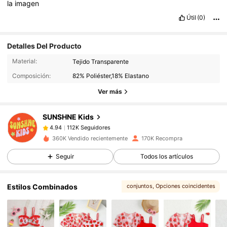
la
imagen
Útil
(0)
Detalles Del Producto
112K Seguidores
4.94
Material:
Tejido Transparente
112K Seguidores
4.94
Composición:
82% Poliéster,18% Elastano
112K Seguidores
4.94
Ver más
112K Seguidores
4.94
SUNSHNE Kids
112K Seguidores
4.94
m***6
seguido
Hace 5 horas
112K Seguidores
4.94
360K Vendido recientemente
170K Recompra
112K Seguidores
4.94
Seguir
Todos los artículos
112K Seguidores
4.94
Estilos Combinados
conjuntos
, Opciones coincidentes
112K Seguidores
4.94
, Te podría gustar
112K Seguidores
4.94
112K Seguidores
4.94