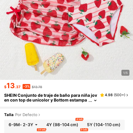
1/5
13
-3%
$
.37
$13.78
SHEIN Conjunto de traje de baño para niña jov
4.98
(
500+
)
en con top de unicolor y Bottom estampa
da con fresas
Talla
Por Defecto
4 left
6-9M
-
2-3Y
4Y
(98-104 cm)
5Y
(104-110 cm)
10 left
9 left