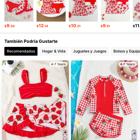
9
12
10
9
11
$
.30
$
.14
$
.21
$
.51
$
También Podría Gustarte
Recomendados
Hogar & Vida
Juguetes y Juegos
Bolsos y Equip
4-7 Years
4-7 Years