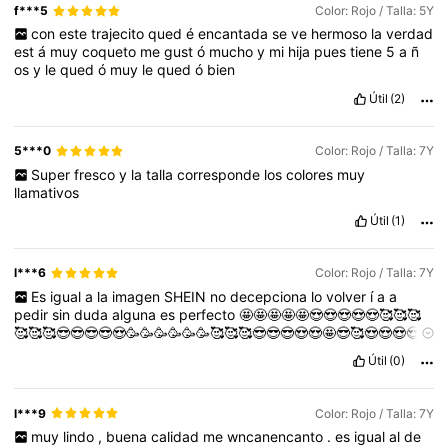
f***5
Color: Rojo / Talla: 5Y
con
este
trajecito
qued
é
encantada
se
ve
hermoso
la
verdad
est
á
muy
coqueto
me
gust
ó
mucho
y
mi
hija
pues
tiene
5
a
ñ
os
y
le
qued
ó
muy
le
qued
ó
bien
Útil
(2)
5***0
Color: Rojo / Talla: 7Y
Super
fresco
y
la
talla
corresponde
los
colores
muy
llamativos
Útil
(1)
l***6
Color: Rojo / Talla: 7Y
Es
igual
a
la
imagen
SHEIN
no
decepciona
lo
volver
í
a
a
pedir
sin
duda
alguna
es
perfecto
🤩🤩🤩🤩🤩😍😍😍😍😍🥰🥰🥰
🥰🥰🥰😎😎😎😎😍🥳🥳🥳🥳🥳🥳🥰🥰🥰😎😎😎😍😍🤩😎🥰😍😍😍😍
😎🥰🥰🥳🥳😍😍🥰😎😍😍😍🥳🥳🥳😍😍🤩🤩
Útil
(0)
l***9
Color: Rojo / Talla: 7Y
muy
lindo
,
buena
calidad
me
wncanencanto
.
es
igual
al
de