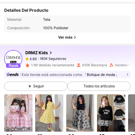
Detalles Del Producto
180K Seguidores
4.89
Material:
Tela
Composición:
100% Poliéster
180K Seguidores
4.89
Ver más
180K Seguidores
4.89
180K Seguidores
4.89
DRMZ Kids
180K Seguidores
4.89
1.1M Vendido recientemente
610K Recompra
Incremento 
180K Seguidores
4.89
Esta tienda está seleccionada como
「Botique de moda」
180K Seguidores
4.89
Seguir
Todos los artículos
180K Seguidores
4.89
180K Seguidores
4.89
180K Seguidores
4.89
180K Seguidores
4.89