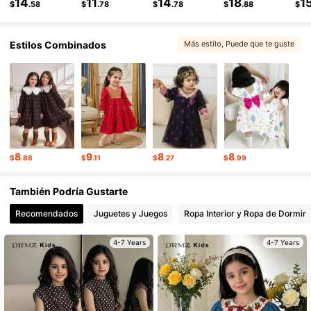
14
11
14
18
1
$
.58
$
.78
$
.78
$
.88
$
Estilos Combinados
Más estilo
, Puede que te guste
8
9
8
8
$
.88
$
.11
$
.27
$
.99
También Podría Gustarte
Recomendados
Juguetes y Juegos
Ropa Interior y Ropa de Dormir
4-7 Years
4-7 Years