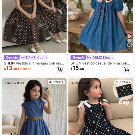
7
DRMZ Kids
DRMZ Kids
SHEIN Vestido sin mangas con dise
SHEIN Vestido casual de niña con
13
15
ño plisado y estampado de lunares
mangas abullonadas de unicolor teji
$
.58
Estimado
$
.68
para niña joven
do
4-7 Years
4-7 Years