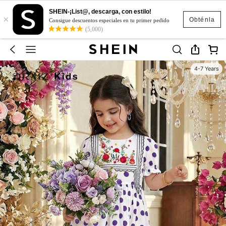
SHEIN-¡List@, descarga, con estilo!
×
Obténla
Consigue descuentos especiales en tu primer pedido
(5,000)
4-7 Years