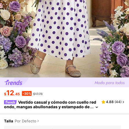
1/4
12
-30%
$
.45
$17.78
Vestido casual y cómodo con cuello red
4.88
(
44
)
ondo, mangas abullonadas y estampado de
lunares para niña
Talla
Por Defecto