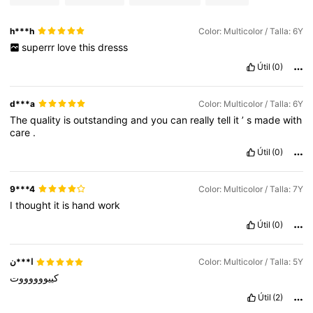
h***h
Color: Multicolor / Talla: 6Y
superrr
love
this
dresss
Útil
(0)
d***a
Color: Multicolor / Talla: 6Y
The
quality
is
outstanding
and
you
can
really
tell
it
’
s
made
with
care
.
Útil
(0)
9***4
Color: Multicolor / Talla: 7Y
I
thought
it
is
hand
work
Útil
(0)
ا***ن
Color: Multicolor / Talla: 5Y
كييووووووت
Útil
(2)