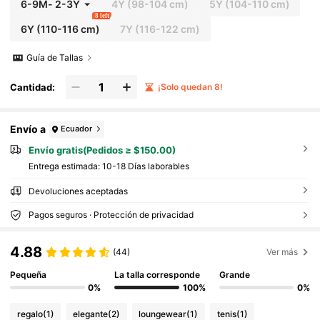
6-9M
-
2-3Y
4Y
(98-104 cm)
5Y
(104-110 cm)
8 left
6Y
(110-116 cm)
7Y
(116-122 cm)
Guía de Tallas
Cantidad:
¡Solo quedan 8!
Envío a
Ecuador
Envío gratis(Pedidos ≥ $150.00)
Entrega estimada:
10-18 Días laborables
Devoluciones aceptadas
Pagos seguros · Protección de privacidad
4.88
(44)
Ver más
Pequeña
La talla corresponde
Grande
0%
100%
0%
regalo
(1)
elegante
(2)
loungewear
(1)
tenis
(1)