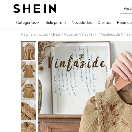
Vest
Use up 
Categorías
Solo para ti
Novedades
Ofertas
Ropa de
Página principal
Niños
Ropa de Niñas (3-7)
Vestidos de Niñas 
/
/
/