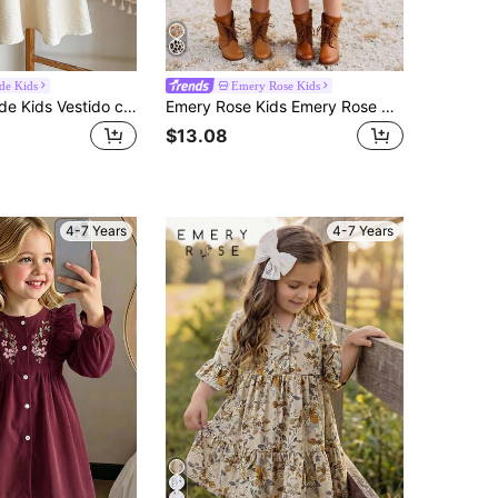
ide Kids
Emery Rose Kids
SHEIN Vintaside Kids Vestido casual de verano para niña con cuello de esmoquin y bordado floral
Emery Rose Kids Emery Rose Kids Vestido casual de línea A con cuello redondo, manga abullonada y estampado floral diminuto para niña, nueva llegada de otoño e invierno, para niña, a juego con mamá y hermanas, de vuelta a la escuela
$13.08
4-7 Years
4-7 Years