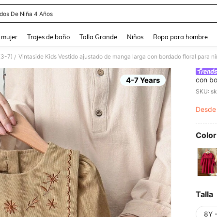
idos De Niña 4 Años
and down arrow keys to navigate search Búsqueda reciente and Busca y Encuentr
 mujer
Trajes de baño
Talla Grande
Niños
Ropa para hombre
(3-7)
/
4-7 Years
con bo
para s
SKU: s
festiv
Desde
PR
Color
Talla
8Y 