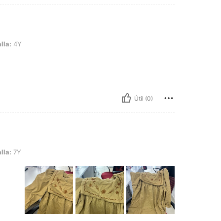
lla:
4Y
Útil (0)
lla:
7Y