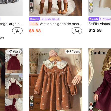
6
27
DRMZ Kids
Vintas
ado con estampado floral diminuto para niñas jóvenes
Vestido holgado de manga larga con cuello de encaje, estampado de cuadros marrones y parches, estilo universitario vintage para niñas jóvenes, otoño/invierno
-30%
$12.58
$8.88
les
4-7 Years
4-7 Years
4