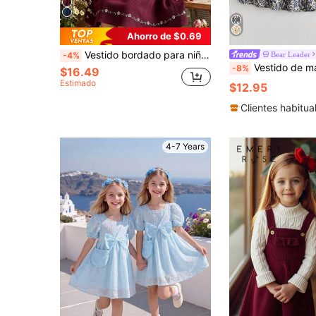
Ahorro de $0.69
Vestido bordado para niña, diseño de cuello con volantes y bordado delicado, vestido holgado de manga larga, adecuado para salidas diarias/ocio al aire libre/vacaciones/estilo princesa, primavera/otoño
Bear Leader
-4%
Vestido de manga larga con cuello Peter Pan y ajuste holg
-8%
$16.49
Estimado
$12.95
Clientes habitua
4-7 Years