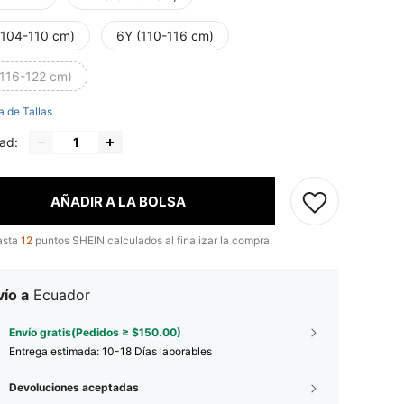
(104-110 cm)
6Y (110-116 cm)
(116-122 cm)
a de Tallas
ad:
AÑADIR A LA BOLSA
asta
12
puntos SHEIN calculados al finalizar la compra.
ío a
Ecuador
Envío gratis(Pedidos ≥ $150.00)
Entrega estimada:
10-18 Días laborables
Devoluciones aceptadas