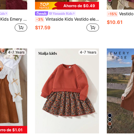
8
Ahorro de $0.49
Vestido de cordón con botones delanteros
ids
Vintaside Kids
-15%
invierno para niñas jóvenes con bolsillo con volantes, vestido de otoño rojo navideño granate para niñas pequeñas
Vintaside Kids Vestido elegante para niñas jóvenes con cuello Peter Pan, patchwork de encaje, lazo bordado con flores, manga larga para invierno, escuela, vuelta a la escuela, actividades casuales al aire libre
-3%
$10.61
$17.59
4-7 Years
4-7 Years
8
rro de $1.01