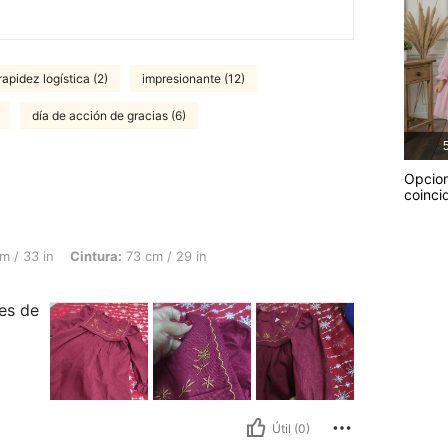
rapidez logística (2)
impresionante (12)
día de acción de gracias (6)
5
Opcio
coinci
ntura: 73 cm / 29 in, Busto: 80 cm / 31 in, Color: Burdeos, Talla: 5Y
m / 33 in
Cintura:
73 cm / 29 in
 es de
Útil (0)