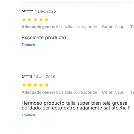
M***z
4 Dec,2025
Adecuado general: La talla corresponde, Color: Caqui, Talla: 4Y
Adecuado general:
La talla corresponde
Color:
Caqui
Ta
Excelente producto
Traducir
2***5
14 Jul,2026
Adecuado general: La talla corresponde, Color: Caqui, Talla: 7Y
Adecuado general:
La talla corresponde
Color:
Caqui
Ta
Hermoso producto talla súper bien tela gruesa
bordado perfecto extremadamente satisfecha !!
Traducir