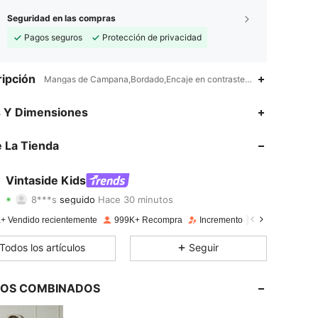
Seguridad en las compras
Pagos seguros
Protección de privacidad
ipción
Mangas de Campana,Bordado,Encaje en contraste,Volante,Smock
4.92
4.2K
619K
s Y Dimensiones
4.92
4.2K
619K
 La Tienda
4.92
4.2K
619K
Vintaside Kids
8***s
seguido
Hace 30 minutos
4.92
4.2K
619K
Calificación
Artículos
Seguidores
+ Vendido recientemente
999K+ Recompra
Incremento de seguidores de
4.92
4.2K
619K
Todos los artículos
Seguir
4.92
4.2K
619K
LOS COMBINADOS
4.92
4.2K
619K