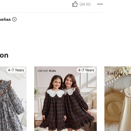
Útil (0)
señas
ron
4-7 Years
4-7 Years