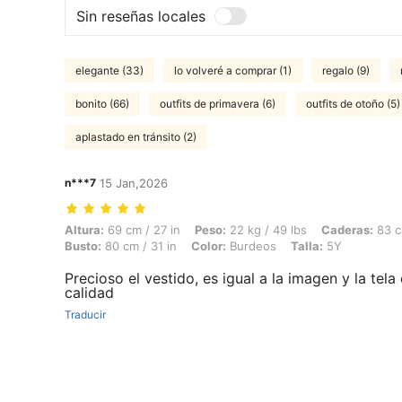
Sin reseñas locales
elegante (33)
lo volveré a comprar (1)
regalo (9)
bonito (66)
outfits de primavera (6)
outfits de otoño (5)
aplastado en tránsito (2)
n***7
15 Jan,2026
Altura: 69 cm / 27 in, Peso: 22 kg / 49 lbs, Caderas: 83 cm / 33 in, Ci
Altura:
69 cm / 27 in
Peso:
22 kg / 49 lbs
Caderas:
83 c
Busto:
80 cm / 31 in
Color:
Burdeos
Talla:
5Y
Precioso el vestido, es igual a la imagen y la tela
calidad
Traducir