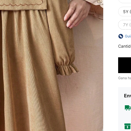
5Y 
7Y 
Guí
Cantid
Gana h
Env