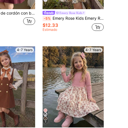
5
, mangas con volantes y ribete de volantes con bordado floral verde oscuro para niña joven
Emery Rose Kids
Emery Rose Kids Emery Rose Kids Vestido casual con estampado floral y cuello alto tejido para niña joven
-5%
$12.33
Estimado
4-7 Years
4-7 Years
4