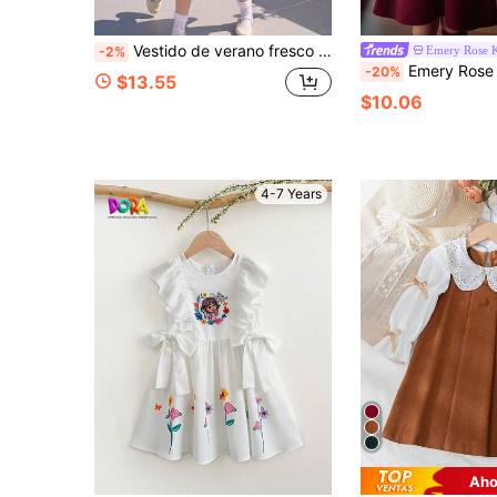
Vestido de verano fresco para niñas con decoración de lazo 3D, mangas cortas abullonadas, vestido con cuello cuadrado forrado (incluye 1 bolsa)
Emery Rose K
-2%
Emery Rose Kids Emery Rose Kids Vestido de peto de pana burdeos para niñas jóvenes, atuendos de estilo años 80 de 
-20%
$13.55
$10.06
4-7 Years
Aho