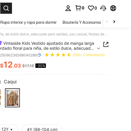
0
0
a. Press Enter to select.
Ropa interior y ropa para dormir
Bisutería Y Accesorios
Zapatos
H
Vintaside Kids Vestido ajustado de manga larga con bordado floral para niña, de estilo dulce, adecuado para salidas, uso casual, fiestas de cumpleaños, festivales y celebraciones, primavera/otoño
Vintaside Kids Vestido ajustado de manga larga
rdado floral para niña, de estilo dulce, adecuado
alidas, uso casual, fiestas de cumpleaños,
k25090236366040286
(500+ Comentarios)
ales y celebraciones, primavera/otoño
12
$
.03
$17.18
-30%
ICE AND AVAILABILITY
:
Caqui
- 12Y
4Y (98-104 cm)