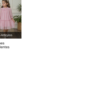
4.92
4.2K
619K
4.92
4.2K
619K
4.92
4.2K
619K
 Artículos
nes
dentes