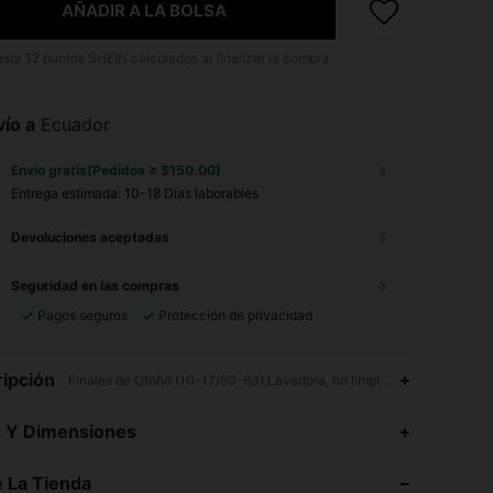
AÑADIR A LA BOLSA
asta
12
puntos SHEIN calculados al finalizar la compra.
ío a
Ecuador
Envío gratis(Pedidos ≥ $150.00)
Entrega estimada:
10-18 Días laborables
Devoluciones aceptadas
Seguridad en las compras
Pagos seguros
Protección de privacidad
ipción
Finales de Otoño (10-17/50-63),Lavadora, no limpiar en seco,No-Elá
4.95
18K
426K
s Y Dimensiones
4.95
18K
426K
 La Tienda
4.95
18K
426K