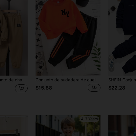
8
ntalones largos para niño joven primavera/otoño
Conjunto de sudadera de cuello redondo cálida con estampado de letras y pantalones con cintura contrastante para niño
$15.88
$22.28
4-7 Years