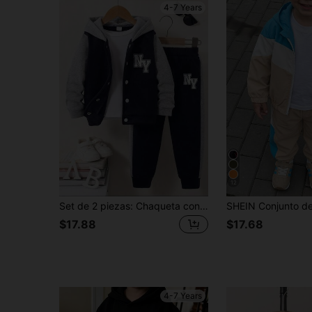
4-7 Years
12
Set de 2 piezas: Chaqueta con capucha y pantalones de estilo casual con bloques de color y estampado de letras para niño
$17.88
$17.68
4-7 Years