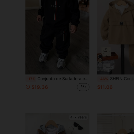
5
Conjunto de Sudadera con Capucha de Manga Larga Holgada + Pantalones de Chándal con Estampado Creativo Versátil de Estilo Streetwear, Adecuado para Primavera, Otoño e Invierno, Estilo para Niños
SHEIN Conjunto de chaqueta con capucha casual y pa
-17%
-46%
$19.36
$11.06
4-7 Years