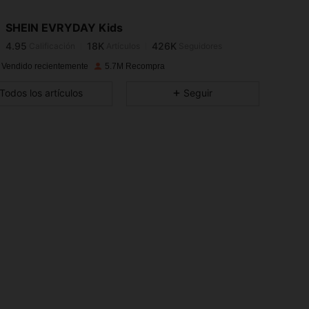
4.95
18K
426K
SHEIN EVRYDAY Kids
4.95
18K
426K
Calificación
Artículos
Seguidores
M***1
seguido
Hace 1 horas
4.95
18K
426K
 Vendido recientemente
5.7M Recompra
4.95
18K
426K
Todos los artículos
Seguir
4.95
18K
426K
4.95
18K
426K
4.95
18K
426K