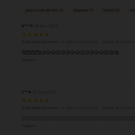
para la luna de miel (1)
elegante (1)
bonito (3)
mu
b***3
30 Nov,2025
Adecuado general: La talla corresponde, Color: Multicolor, Talla: 6Y
Adecuado general:
La talla corresponde
Color:
Multicolor
🥰🥰🥰🥰🥲🥲🥲🥲🥲🥲🥲🥲🥲🥲🥲🥲🥲😋😋😋
Traducir
j***a
17 Sep,2025
Adecuado general: La talla corresponde, Color: Multicolor, Talla: 4Y
Adecuado general:
La talla corresponde
Color:
Multicolor
👍🏼👍🏼👍🏼👍🏼🥰👍🏼🥰🥰👍🏼👍🏼👍🏼👍🏼👍🏼👍🏼👍🏼👍🏼👍🏼👍🏼👍🏼👍🏼
Traducir