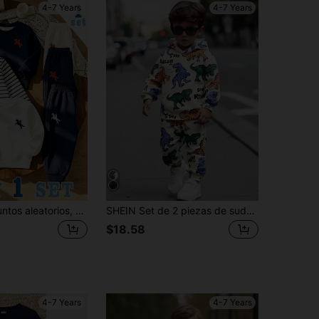
4-7 Years
4-7 Years
SHEIN 3 conjuntos aleatorios, compra 1 conjunto, conjunto de sudadera de felpa gruesa color bloque azul real, conjunto de sudadera y pantalones de chándal con estampado clásico de caballero, cuello redondo, moda casual para niños
SHEIN Set de 2 piezas de sudadera con capucha y pantalones casuales y holgados con estampado de dinosaurio para niños, adecuado para otoño/invierno
$18.58
4-7 Years
4-7 Years