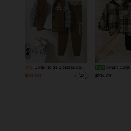
7
Conjunto de 2 piezas de sudadera con botones y pantalones de patchwork para niño, estilo deportivo y cómodo, con gráfico de letra "A" y contraste de colores, para otoño/invierno
SHEIN Conjunto de 2 piezas para niño joven: camisa-chaqueta a cuad
-1%
NEW
$18.30
$25.78