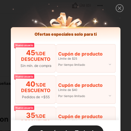
Útil (0)
Ofertas especiales solo para ti
Nuevo usuario
45
%DE
Cupón de producto
DESCUENTO
Límite de $25
Por tiempo limitado
Sin mín. de compra
Útil (0)
Nuevo usuario
40
señas
%DE
Cupón de producto
DESCUENTO
Límite de $40
Por tiempo limitado
Pedidos de +$55
Nuevo usuario
35
%DE
Cupón de producto
ron
DESCUENTO
Límite de $60
Por tiempo limitado
Pedidos de +$110