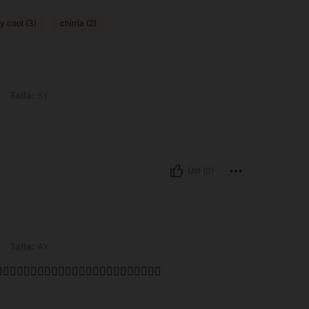
y cool (3)
chirría (2)
Talla:
6Y
Útil (0)
Talla:
4Y
🏼👍🏼👍🏼👍🏼👍🏼👍🏼👍🏼👍🏼👍🏼👍🏼👍🏼👍🏼