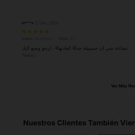
m***s
27 Dec,2025
Color: Multicolor, Talla: 6Y
Color:
Multicolor
Talla:
6Y
بضاعة شي ان جميييلة جدااا كعادتهااا ، ارجو وضع لايك
Traducir
Ver Más Re
Nuestros Clientes También Vie