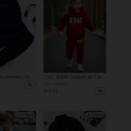
SHEIN Conjunto informal y cómodo de niño pequeño con sudadera de cuello redondo con gráfico de letras y pantalones con cordón
SHEIN Conjunto de 2 piezas de sudadera con capucha y pantalones de chándal con estampado de letras casual para niños jóvenes, primavera/otoño
-40%
Solo quedan 1
$15.11
4-7 Years
4-7 Years