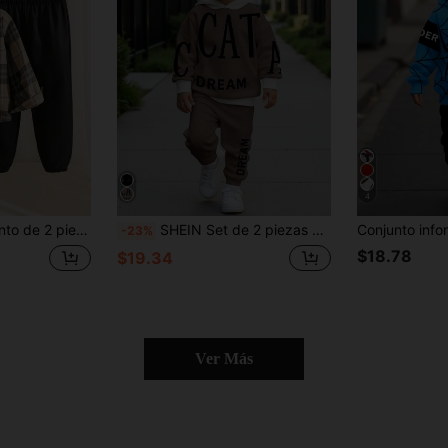
4
ros con capucha, manga larga y botones & pantalones casuales
SHEIN Set de 2 piezas de sudadera con capucha y pantalones holgados, cómodos y casuales para niño, con estampado clásico de texto y píxeles, adecuado para otoño/invierno
-23%
$18.78
$19.34
Ver Más