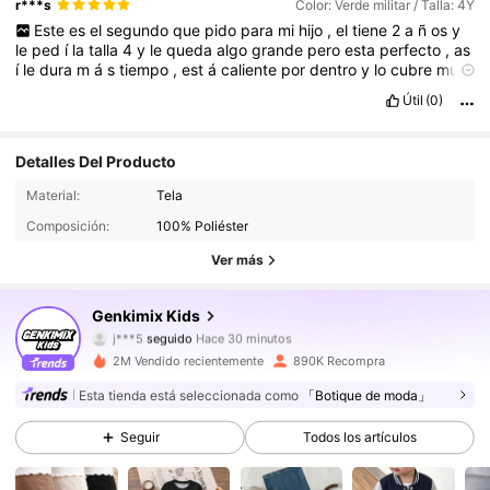
r***s
Color: Verde militar / Talla: 4Y
Este
es
el
segundo
que
pido
para
mi
hijo
,
el
tiene
2
a
ñ
os
y
le
ped
í
la
talla
4
y
le
queda
algo
grande
pero
esta
perfecto
,
as
í
le
dura
m
á
s
tiempo
,
est
á
caliente
por
dentro
y
lo
cubre
muy
bien
ahora
que
est
á
nevando
,
excelente
calidad
de
é
ste
tipo
Útil
(0)
de
pantalones
Detalles Del Producto
310K Seguidores
4.91
Material:
Tela
Composición:
100% Poliéster
310K Seguidores
4.91
Ver más
310K Seguidores
4.91
Genkimix Kids
j***5
seguido
Hace 30 minutos
310K Seguidores
4.91
2M Vendido recientemente
890K Recompra
Esta tienda está seleccionada como
「Botique de moda」
310K Seguidores
4.91
Seguir
Todos los artículos
310K Seguidores
4.91