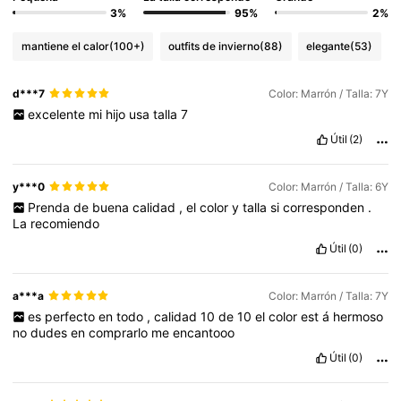
3%
95%
2%
mantiene el calor
(100+)
outfits de invierno
(88)
elegante
(53)
d***7
Color: Marrón / Talla: 7Y
excelente
mi
hijo
usa
talla
7
Útil
(2)
y***0
Color: Marrón / Talla: 6Y
Prenda
de
buena
calidad
,
el
color
y
talla
si
corresponden
.
La
recomiendo
Útil
(0)
a***a
Color: Marrón / Talla: 7Y
es
perfecto
en
todo
,
calidad
10
de
10
el
color
est
á
hermoso
no
dudes
en
comprarlo
me
encantooo
Útil
(0)