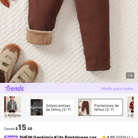
1/6
Sobrecamisas
Pantalones de
Agotado
de Niños (3-7)
Niños (3-7)
2
Artículos
2
Artíc
15
$
.48
Desde
SHEIN Genkimix Kids Pantalones cas
4.95
(
1000+
)