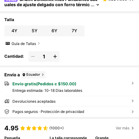
uales de ajuste delgado con forro térmic
o para niño, estilo callejero, invierno
Talla
4Y
5Y
6Y
7Y
Guía de Tallas
Cantidad:
Envío a
Ecuador
Envío gratis(Pedidos ≥ $150.00)
Entrega estimada:
10-18 Días laborables
Devoluciones aceptadas
Pagos seguros · Protección de privacidad
4.95
(1000+)
Ver más
Pequeña
La talla corresponde
Grande