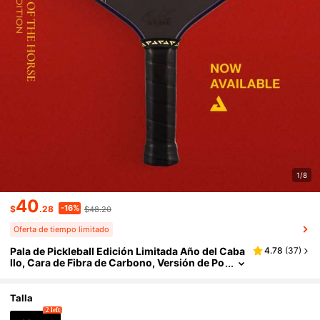
1/8
40
-16%
$
.28
$48.20
Oferta de tiempo limitado
Pala de Pickleball Edición Limitada Año del Caba
4.78
(
37
)
llo, Cara de Fibra de Carbono, Versión de Po
tencia de Fibra de Carbono T700 Cruda, Pal
a de Pickleball de Grado Profesional, Potencia E
xplosiva Mejorada y Máximo Giro, Certificada p
Talla
or USAPA
2 left