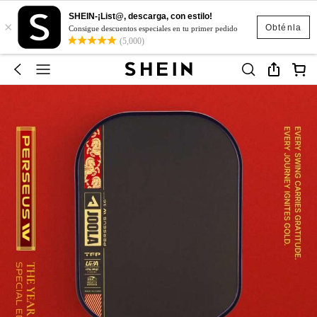
SHEIN-¡List@, descarga, con estilo!
×
Obténla
Consigue descuentos especiales en tu primer pedido
(5,000)