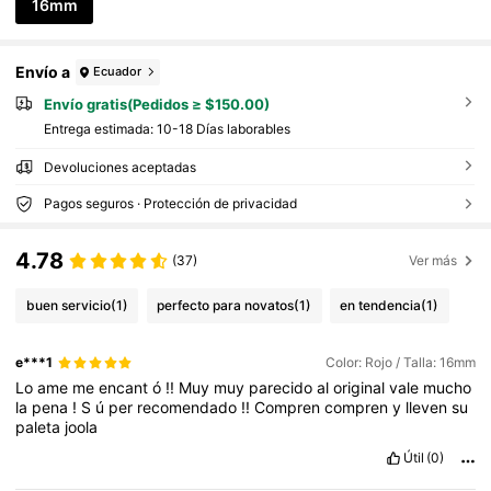
16mm
Envío a
Ecuador
Envío gratis(Pedidos ≥ $150.00)
Entrega estimada:
10-18 Días laborables
Devoluciones aceptadas
Pagos seguros · Protección de privacidad
4.78
(37)
Ver más
buen servicio
(1)
perfecto para novatos
(1)
en tendencia
(1)
e***1
Color: Rojo / Talla: 16mm
Lo
ame
me
encant
ó
!!
Muy
muy
parecido
al
original
vale
mucho
la
pena
!
S
ú
per
recomendado
!!
Compren
compren
y
lleven
su
paleta
joola
Útil
(0)