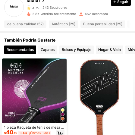
fafafa1
Seguir
243 Seguidores
4.75
2.8K Vendido recientemente
452 Recompra
243 Seguidores
4.75
de buena calidad (52)
Auténtico (29)
Buena portabilidad (25)
lo
243 Seguidores
4.75
243 Seguidores
4.75
También Podría Gustarte
243 Seguidores
4.75
Recomendados
Zapatos
Bolsos y Equipaje
Hogar & Vida
Móv
243 Seguidores
4.75
243 Seguidores
4.75
1 pieza Raqueta de tenis de mesa J
40
OOLA 3S con mango - Superficie d
$
.19
-34%
¡Últimos 3 días