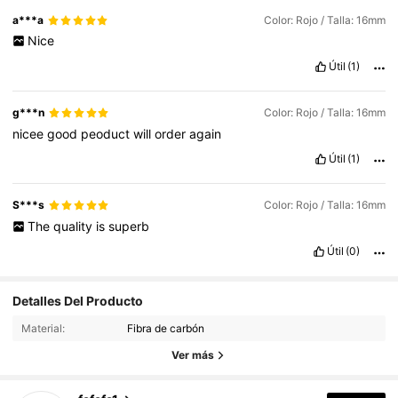
a***a
Color: Rojo / Talla: 16mm
Nice
Útil
(1)
g***n
Color: Rojo / Talla: 16mm
nicee
good
peoduct
will
order
again
Útil
(1)
S***s
Color: Rojo / Talla: 16mm
The
quality
is
superb
Útil
(0)
Detalles Del Producto
243 Seguidores
4.75
Material:
Fibra de carbón
243 Seguidores
4.75
Ver más
243 Seguidores
4.75
243 Seguidores
4.75