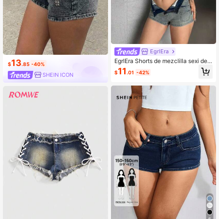
EgrlEra
EgrlEra Shorts de mezclilla sexi de t
13
$
.85
-40%
alle bajo vintage retro
11
$
.01
-42%
SHEIN ICON
6