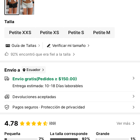
Talla
Petite XXS
Petite XS
Petite S
Petite M
Guía de Tallas
Verificar mi tamaño
92%
encontró que era fiel a la talla
Envío a
Ecuador
Envío gratis(Pedidos ≥ $150.00)
Entrega estimada:
10-18 Días laborables
Devoluciones aceptadas
Pagos seguros · Protección de privacidad
4.78
(69)
Ver más
Pequeña
La talla corresponde
Grande
7%
92%
1%