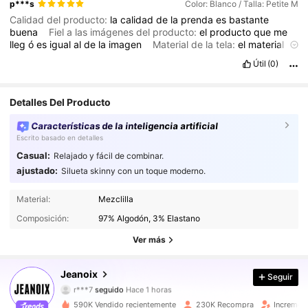
p***s
Color: Blanco / Talla: Petite M
Calidad del producto:
la
calidad
de
la
prenda
es
bastante
buena
Fiel a las imágenes del producto:
el
producto
que
me
lleg
ó
es
igual
al
de
la
imagen
Material de la tela:
el
material
se
siente
bueno
y
resistente
Útil
(0)
Detalles Del Producto
Características de la inteligencia artificial
Escrito basado en detalles
Casual:
Relajado y fácil de combinar.
ajustado:
Silueta skinny con un toque moderno.
337K Seguidores
4.85
Material:
Mezclilla
Composición:
97% Algodón, 3% Elastano
337K Seguidores
4.85
Ver más
337K Seguidores
4.85
Jeanoix
Seguir
r***7
seguido
Hace 1 horas
337K Seguidores
4.85
590K Vendido recientemente
230K Recompra
Incremen