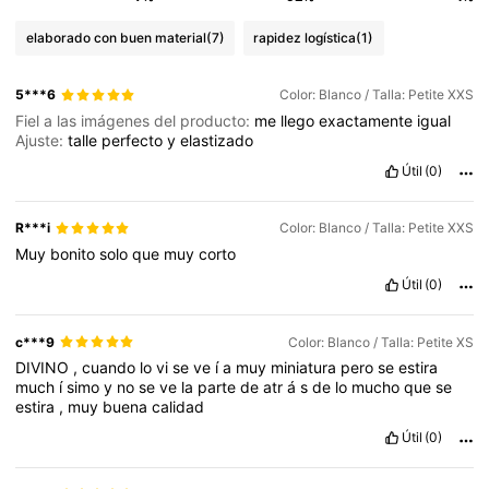
elaborado con buen material
(7)
rapidez logística
(1)
5***6
Color: Blanco / Talla: Petite XXS
Fiel a las imágenes del producto:
me
llego
exactamente
igual
Ajuste:
talle
perfecto
y
elastizado
Útil
(0)
R***i
Color: Blanco / Talla: Petite XXS
Muy
bonito
solo
que
muy
corto
Útil
(0)
c***9
Color: Blanco / Talla: Petite XS
DIVINO
,
cuando
lo
vi
se
ve
í
a
muy
miniatura
pero
se
estira
much
í
simo
y
no
se
ve
la
parte
de
atr
á
s
de
lo
mucho
que
se
estira
,
muy
buena
calidad
Útil
(0)