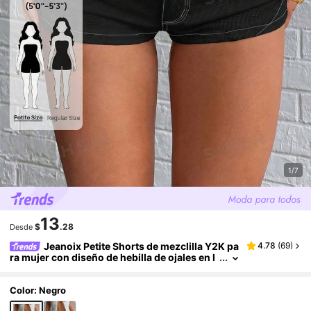
1/7
13
$
.28
Desde
Jeanoix Petite Shorts de mezclilla Y2K pa
4.78
(
69
)
ra mujer con diseño de hebilla de ojales en l
a cintura, para salir de noche y baile callejer
o, negro y blanco, verano, para mujeres de talla
pequeña
Color: Negro