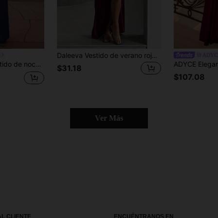
Daleeva Vestido de verano rojo vino de moda para mujer con ribete de encaje, abertura y tirantes, vestido elegante para fiesta, carnaval, citas, vacaciones, playa y boda
e
ADYC
o – Fiesta de noche, cena formal, baile, celebración, evento de alfombra roja, boda
$31.18
$107.08
Ver Más
AL CLIENTE
ENCUÉNTRANOS EN