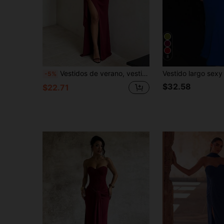
8
Vestidos de verano, vestidos elegantes para mujeres, vestidos de fiesta de lujo para bodas, vestidos de playa, atuendos de vacaciones, regreso a la escuela, vacaciones
-5%
$32.58
$22.71