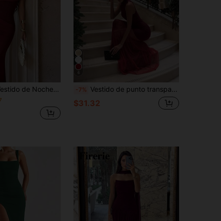
6
s, Vestido de Playa con Diseño Sexy de Patchwork, Adecuado para Bodas, Vacaciones, Cenas, Regreso a la Escuela
Vestido de punto transparente elegante de unicolor para mujer, para boda, fiesta y otoño
-7%
7
$31.32