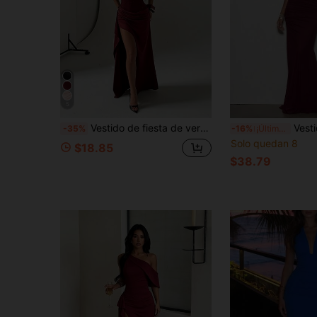
5
Vestido de fiesta de verano para mujer color borgoña con tirantes finos, textura y abertura, adecuado para citas, reuniones, bailes y fiestas
Vestido elegante y sexy con pliegues y es
-35%
-16%
¡Últimos 3 días
Solo quedan 8
$18.85
$38.79