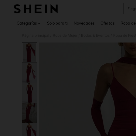
Eleg
Use up 
Categorías
Solo para ti
Novedades
Ofertas
Ropa de
Página principal
Ropa de Mujer
Bodas & Eventos
Ropa de Fies
/
/
/