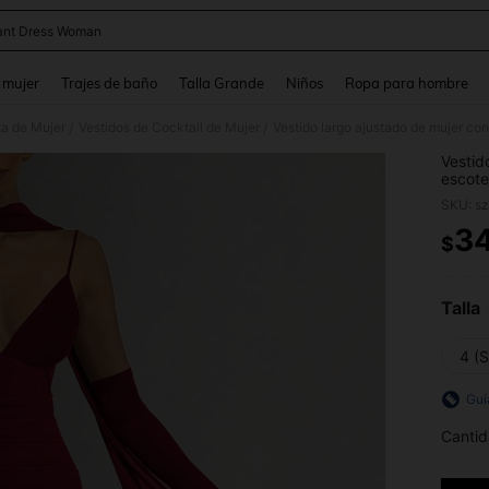
ant Dress Woman
and down arrow keys to navigate search Búsqueda reciente and Busca y Encuentr
 mujer
Trajes de baño
Talla Grande
Niños
Ropa para hombre
ta de Mujer
Vestidos de Cocktail de Mujer
/
/
Vestid
escote 
noche
SKU: s
3
$
PR
Talla
4 (S
Guí
Cantid