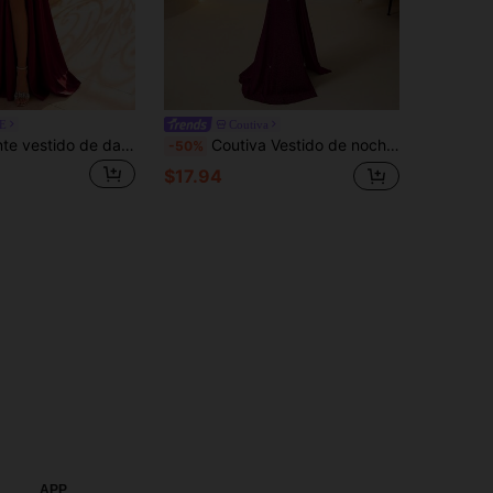
E
Coutiva
ADYCE Elegante vestido de dama de honor con tirantes de espagueti, cintura marcada, espalda descubierta, ajustado, con lentejuelas y abertura alta, vestido de baile, vestido de regreso a casa, vestido de invitada de boda, vestido formal para cena, vestido para fiesta de otoño
Coutiva Vestido de noche formal elegante y sexy de lentejuelas con espalda descubierta y silueta de sirena para mujer
-50%
$17.94
APP