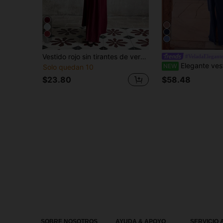
7
Vestido rojo sin tirantes de verano para mujer con lazos, vestido elegante para fiesta, adecuado para citas, fiestas, vacaciones, playa
#VeladaElegant
Elegante vestido de noche sin tirantes, diseño de busto fruncido, abertura alta, espalda con laz
NEW
Solo quedan 10
$23.80
$58.48
SOBRE NOSOTROS
AYUDA & APOYO
SERVICIO 