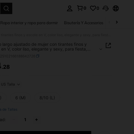
0
0
a. Press Enter to select.
Ropa interior y ropa para dormir
Bisutería Y Accesorios
Zapatos
H
Vestido largo ajustado de mujer con tirantes finos y escote en V, color liso, elegante y sexy, para fiesta, noche y boda
o largo ajustado de mujer con tirantes finos y
en V, color liso, elegante y sexy, para fiesta,
 y boda
z25102166188642726
4
.28
ICE AND AVAILABILITY
US Talla
)
6 (M)
8/10 (L)
a de Tallas
ad: