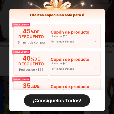
Ofertas especiales solo para ti
Nuevo usuario
45
%DE
Cupón de producto
DESCUENTO
Límite de $25
Por tiempo limitado
Sin mín. de compra
palda descubierta para fiesta, cita nocturna, aniversario, fiesta de graduación y cena formal
Daleeva Vestido largo de fiesta y cumpleaños para mujer en color burdeos de verano, sexy, sin espalda, con abertura, elegante, sin mangas, de punto, con escote bajo, para noche y boda
Otoño, Vestido de Noche Elegante y Brillante para Fiesta
-5%
Solo quedan 
$31.78
Nuevo usuario
40
$25.56
%DE
Cupón de producto
DESCUENTO
Límite de $40
Por tiempo limitado
Pedidos de +$55
Nuevo usuario
35
%DE
Cupón de producto
DESCUENTO
Límite de $60
Por tiempo limitado
Pedidos de +$110
¡Consíguelos Todos!
Nuevo usuario
30
%DE