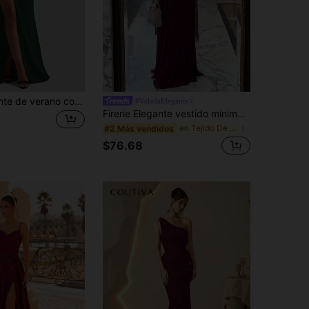
Vestido elegante de verano con abertura alta y ajustado, sexy, para mujer, para fiesta, club, boda, vacaciones, graduación y otoño
#VeladaElegante
Firerie Elegante vestido minimalista de color rojo vino con malla de alta elasticidad, sin tirantes, cintura fruncida y corte en A, adecuado para citas, fiestas de solteros, bodas, eventos formales y fiestas
en Tejido De Punto Ropa de fiesta para mujer
#2 Más vendidos
$76.68