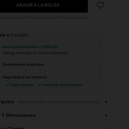
AÑADIR A LA BOLSA
asta
34
puntos SHEIN calculados al finalizar la compra.
ío a
Ecuador
Envío gratis(Pedidos ≥ $150.00)
Entrega estimada:
10-18 Días laborables
Devoluciones aceptadas
Seguridad en las compras
Pagos seguros
Protección de privacidad
ipción
Ninguno,lavadora o limpieza en seco profesional,Noche de fiesta,Ten
s Y Dimensiones
4.82
75
4.6K
4.82
75
4.6K
 La Tienda