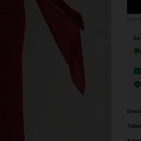
Gana h
Env
Descr
Talla
Sobre