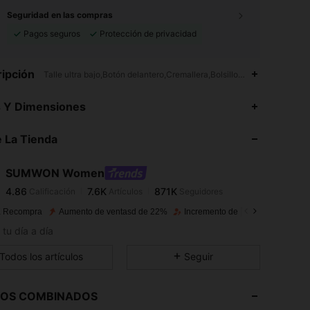
Seguridad en las compras
Pagos seguros
Protección de privacidad
ipción
Talle ultra bajo,Botón delantero,Cremallera,Bolsillo,Finales de Otoño
4.86
7.6K
871K
s Y Dimensiones
4.86
7.6K
871K
 La Tienda
4.86
7.6K
871K
4.86
7.6K
871K
SUMWON Women
4.86
7.6K
871K
Calificación
Artículos
Seguidores
z***s
seguido
Hace 2 horas
4.86
7.6K
871K
 Recompra
Aumento de ventasd de 22%
Incremento de seguidores de 15
4.86
7.6K
871K
 tu día a día
4.86
7.6K
871K
Todos los artículos
Seguir
4.86
7.6K
871K
4.86
7.6K
871K
LOS COMBINADOS