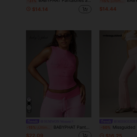
BABYPHAT Pantalones anchos de tiro alto con estampado de texto dorado, pantalones de vestir casuales de mujer de pierna ancha con leggings de jersey color piedra beige
BABYPHAT Pantalones de mujer de tiro alto con vol
-31%
-15%
¡Últimos 3 días
$14.44
$14.14
6
SUMWON Women
MISSGUIDE
BABYPHAT Pantalones acanalados con pernera acampanada, con cintura con cordón de contraste y detalle bordado de logo
Missguided x Playboy Pantalones de chándal acampanados de cintura alta de t
-15%
¡Últimos 3 días
-50%
$22.09
$16.25