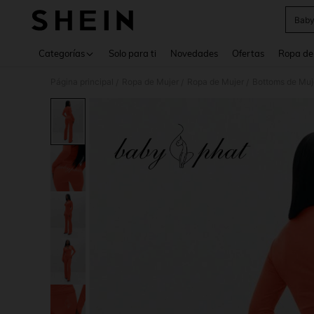
Baby
Use up 
Categorías
Solo para ti
Novedades
Ofertas
Ropa de
Página principal
Ropa de Mujer
Ropa de Mujer
Bottoms de Muj
/
/
/