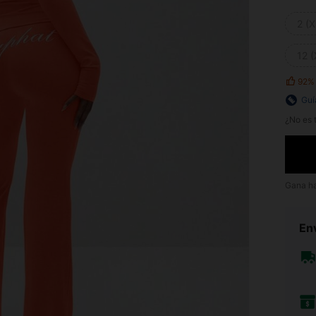
2 (X
12 (
92%
Guí
¿No es t
Gana h
Env