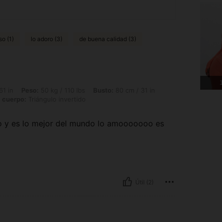
o (1)
lo adoro (3)
de buena calidad (3)
1
 50 kg / 110 lbs, Busto: 80 cm / 31 in, Cintura: 65 cm / 26 in, Caderas: 83 cm / 33
61 in
Peso:
50 kg / 110 lbs
Busto:
80 cm / 31 in
 cuerpo:
Triángulo invertido
 y es lo mejor del mundo lo amooooooo es
Útil (2)