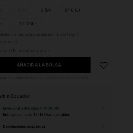
S)
4 (S)
6 (M)
8/10 (L)
XL)
14 (XXL)
de los clientes pensaron que era fiel a la talla.
a de Tallas
u talla? Dime cuál es tu talla
AÑADIR A LA BOLSA
asta
15
puntos SHEIN calculados al finalizar la compra.
ío a
Ecuador
Envío gratis(Pedidos ≥ $150.00)
Entrega estimada:
10-18 Días laborables
Devoluciones aceptadas