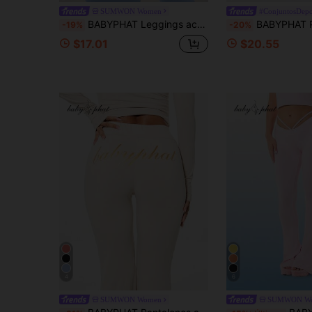
SUMWON Women
#ConjuntosDepo
BABYPHAT Leggings acampanados con diseño de cintura alta para comodidad y estilo diario
BABYPHAT Pantalones de yoga de pierna ancha con cintura alta, detalles de contrast
-19%
-20%
$17.01
$20.55
4
6
SUMWON Women
SUMWON W