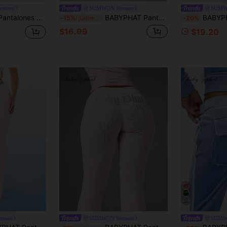
rtivos
SUMWON Women
SUMW
e y acampanados, de estilo campana, elásticos y cómodos para estar en casa
BABYPHAT Pantalones casuales de pierna acampanada de tiro alto con cierre de cremallera frontal y detalle de bordado de logotipo
BABYPHAT Pantalones acampanados con banda d
-15%
¡Últimos 3 días
-20%
$16.99
$19.20
omen
SUMWON Women
SUMW