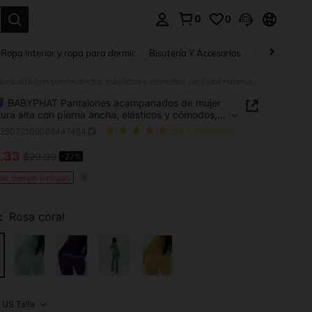
0
0
a. Press Enter to select.
Ropa interior y ropa para dormir
Bisutería Y Accesorios
Zapatos
H
BABYPHAT Pantalones acampanados de mujer de cintura alta con pierna ancha, elásticos y cómodos, de color naranja, moda de otoño
BABYPHAT Pantalones acampanados de mujer
tura alta con pierna ancha, elásticos y cómodos,
or naranja, moda de otoño
z25072109088447484
(50 Comentarios)
.33
$20.99
-27%
ICE AND AVAILABILITY
 de tiempo limitado
:
Rosa coral
US Talla