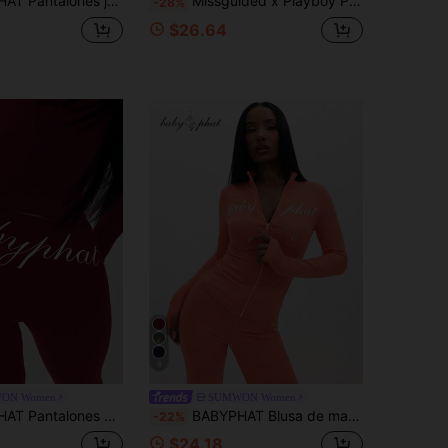
 con pierna ancha y cintura alta, con bolsillos decorativos, para uso casual y de descanso
Missguided x Playboy Pantalones casuales de terciopelo con pierna acampanada, cintura con logo brillante, tiro bajo, cordón y Bottom ancha, pantalones de chándal
-28%
$26.64
9
ON Women
SUMWON Women
con cintura alta, pierna ancha y corte de bota, cómodos y elásticos para uso casual diario
BABYPHAT Blusa de manga larga con cremallera y silueta ajustada con estampado de texto en coral para mujer
-22%
$24.18