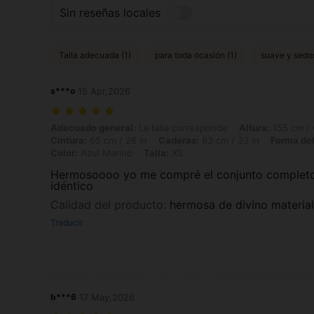
Sin reseñas locales
Talla adecuada (1)
para toda ocasión (1)
suave y sedos
s***o
15 Apr,2026
Adecuado general: La talla corresponde, Altura: 155 cm / 61 in, Peso:
Adecuado general:
La talla corresponde
Altura:
155 cm / 
Cintura:
65 cm / 26 in
Caderas:
83 cm / 33 in
Forma del
Color:
Azul Marino
Talla:
XS
Hermosoooo yo me compré el conjunto completo
idéntico
Calidad del producto
:
hermosa de divino material
Traducir
b***6
17 May,2026