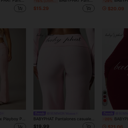
antes, detalle de cintura con tirantes y estampado de texto de alas de ángel en tela rosa de punto elástico
BABYPHAT Pantalones acampanados con gráfico de alas de ángel y brillo, con detalle de estampado del logo retro Y2K en la parte trasera
BABYPHAT Pantalones jogger de terciopelo
-15%
¡Últimos 3 días
-29%
$15.29
$20.09
4
D
SUMWON Women
SUMW
erciopelo rosa claro con alas de diamante, ropa de estar en casa retro Y2K
BABYPHAT Pantalones casuales de pierna ancha con logotipo, cintura alta con pretina doblada y bordado de gato distintivo
BABYPHAT Pantalones acampanados de mujer 
-20%
$19.99
$21.06