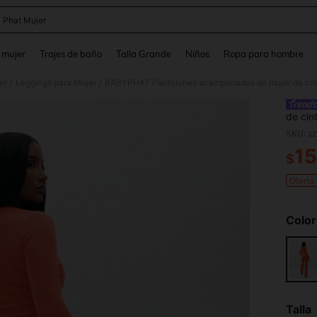
 Phat Mujer
and down arrow keys to navigate search Búsqueda reciente and Busca y Encuentr
 mujer
Trajes de baño
Talla Grande
Niños
Ropa para hombre
er
Leggings para Mujer
/
/
de cin
de col
SKU: s
15
$
PR
Oferta
Color
Talla