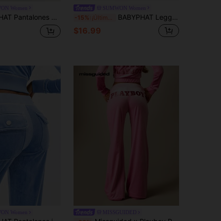
ON Women
SUMWON Women
e encaje en la cintura, estampado rosa, de punto elástico, pernera ancha, estilo bohemio campana
BABYPHAT Leggings acampanados de tiro alto con estampado de leopardo en la cintura y detalle de doblez
-15%
¡Últimos 3 días
$16.99
ON Women
MISSGUIDED