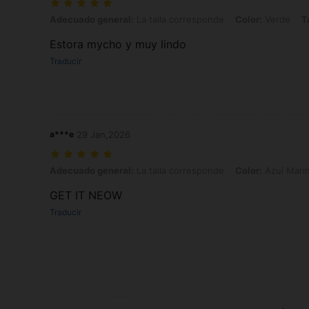
Adecuado general: La talla corresponde, Color: Verde, Talla: XL
Adecuado general:
La talla corresponde
Color:
Verde
T
Estora mycho y muy lindo
Traducir
a***e
29 Jan,2026
Adecuado general: La talla corresponde, Color: Azul Marino, Talla: 
Adecuado general:
La talla corresponde
Color:
Azul Mari
GET IT NEOW
Traducir