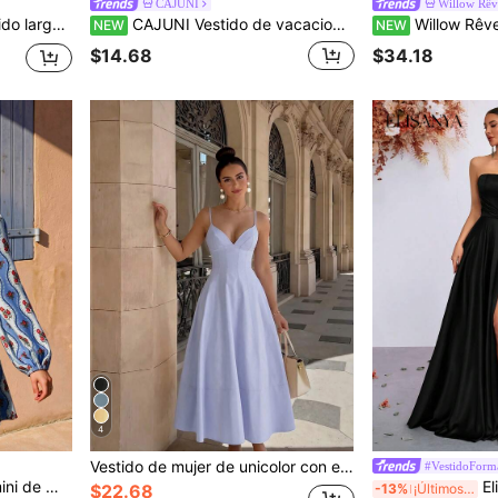
CAJUNI
Willow Rêv
 encaje y parches para mujer
CAJUNI Vestido de vacaciones con tirantes finos y estampado de plantas tropicales para mujer
Willow Rêve Vestido ajustado de mujer color b
NEW
NEW
$14.68
$34.18
4
Vestido de mujer de unicolor con espalda anudada, con costuras de princesa y bajo acampanado, vestido de verano sexy y elegante para vacaciones
#VestidoForm
 V, cuello alto y manga larga
Elisanya V
-13%
¡Últimos 3 días
$22.68