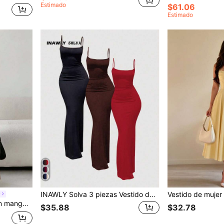
Estimado
$61.06
Estimado
INAWLY Solva 3 piezas Vestido de tirantes ajustado para mujer, Negro, Azul marino, Beige
y
Solavon Vestido plisado sin mangas con decoración de hebilla de metal y estampado de rayas, estilo elegante de vacaciones para el verano
$35.88
$32.78