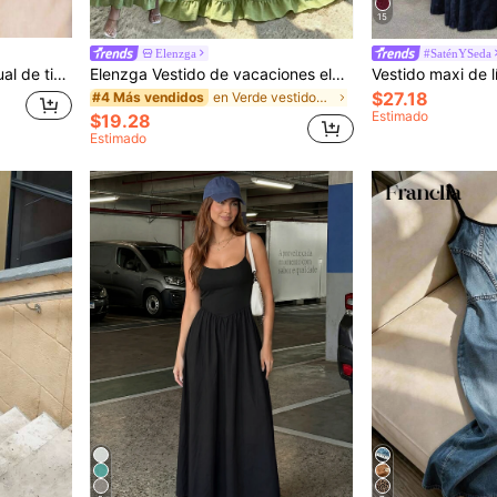
15
Elenzga
#SaténYSeda
ideal para vacaciones y viajes
Elenzga Vestido de vacaciones elegante y ajustado con cuello volante, mangas cortas y cintura con lazo, nuevo diseño de verano en color verde francés
$27.18
en Verde vestidos largos hasta el suelo
#4 Más vendidos
Estimado
$19.28
Estimado