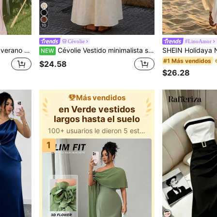
10
Cévolie
#LinoAmor
palda descubierta para mujer
Cévolie Vestido minimalista sin espalda con lazo, elegante vestido largo con drapeado que estiliza, estilo de vacaciones con look de diosa
NEW
#1 Más vendidos
$24.58
$26.28
Más vendidos
en Verde vestidos
largos hasta el suelo
100+ usuarios le dieron 5 estrellas
1