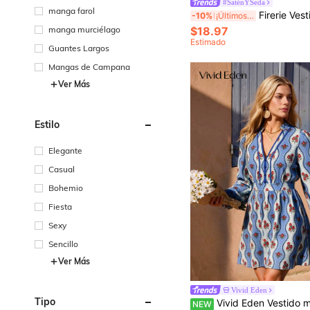
#SaténYSeda
manga farol
Firerie Vestido largo con tirantes sexy de
-10%
¡Últimos 3 días
manga murciélago
$18.97
Estimado
Guantes Largos
Mangas de Campana
Ver Más
Estilo
Elegante
Casual
Bohemio
Fiesta
Sexy
Sencillo
Ver Más
Vivid Eden
Tipo
Vivid Eden Vestido mini de mujer estilo europeo con estampado, ribete de contraste, cuello en
NEW