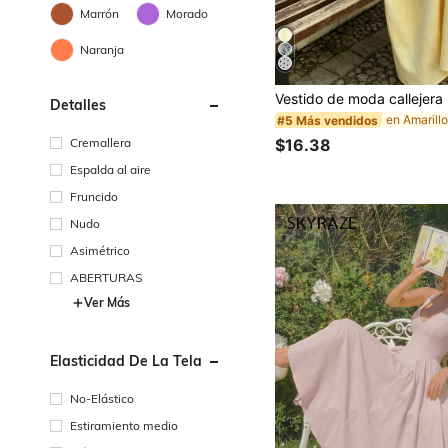
Marrón
Morado
Naranja
Detalles
#5 Más vendidos
Cremallera
$16.38
Espalda al aire
Fruncido
Nudo
Asimétrico
ABERTURAS
Ver Más
Elasticidad De La Tela
No-Elástico
Estiramiento medio