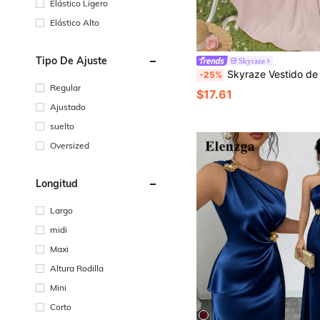
Elástico Ligero
Elástico Alto
Tipo De Ajuste
Skyraze
Skyraze Vestido de verano elegante de unicolor con escote halter y es
-25%
Regular
$17.61
Ajustado
suelto
Oversized
Longitud
Largo
midi
Maxi
Altura Rodilla
Mini
Corto