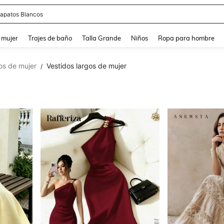
apatos Blancos
and down arrow keys to navigate search Búsqueda reciente and Busca y Encuentr
 mujer
Trajes de baño
Talla Grande
Niños
Ropa para hombre
os de mujer
Vestidos largos de mujer
/