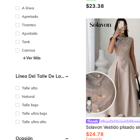
$23.38
A línea
Apretado
Tirantes
Ajustado
Tank
Camisa
Ver Más
Línea Del Talle De La
Cintura
Talle alto
Natural
Talle bajo
8
Talle ultra bajo
#RopaDeOficinaOldMone
Talle ultra alto
$24.78
Ocasión
Estimado