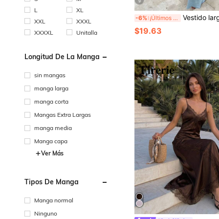
9
L
XL
Vestido largo de mujer 2026 primavera/verano nuevo de satén sexy con tirantes finos y escote en V profundo, vestido elegante brillante de nicho para fiesta, cita, pla
-6%
¡Últimos 3 días
XXL
XXXL
$19.63
XXXXL
Unitalla
Longitud De La Manga
sin mangas
manga larga
manga corta
Mangas Extra Largas
manga media
Manga capa
Ver Más
Tipos De Manga
Manga normal
Ninguno