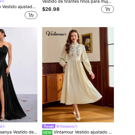
Vestido de tirantes finos para mujer de unicolor con costuras laterales, busto fruncido, sexy, elegante, de moda, para vacaciones, boda y fiesta, rosa, verano, estético
e
eige con estampado floral romántico, un hombro y detalle de lazo
$26.98
al
Vintamour
estido de gala para fiesta con espalda descubierta y cintura fruncida con lazo
Vintamour Vestido ajustado elegante clásico vintage para mujer con bordado y bajo con volantes, falda tipo paraguas de manga larga color beige albaricoque, otoño/invierno
NEW