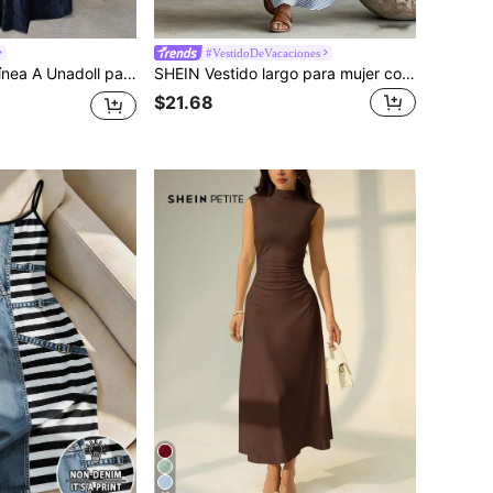
#VestidoDeVacaciones
Vestido maxi de línea A Unadoll para mujer, azul profundo con estampado floral jacquard, tirantes finos, espalda abierta con lazo, adecuado para regreso a clases, invitada de boda, cita nocturna
SHEIN Vestido largo para mujer con cuello de camisa, escote en V, manga corta/larga, a rayas, artístico elegante, elegante, para ir al trabajo, negocios, viajes, moda, al aire libre, casual, fiesta, uso diario
$21.68