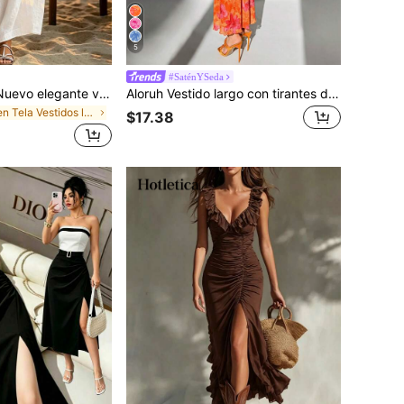
5
#SaténYSeda
SHEIN Holidaya Nuevo elegante vestido de manga corta estilo francés para mujer, decorado con botones de nudo chino, adecuado para primavera, verano, otoño, estilo de vacaciones, vestido blanco francés, tela versátil y cómoda, adecuado para viajes, vacaciones, uso diario
Aloruh Vestido largo con tirantes de espagueti y espalda descubierta, de estilo minimalista y apropiado para el verano
en Tela Vestidos largos de tela
$17.38