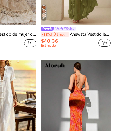
23
#SaténYSeda
do, cintura ceñida, calado y dobladillo acampanado, en unicolor con aplicaciones de encaje
Anewsta Vestido largo elegante de verano para mujer, sin mangas, cuello halter, cintura fruncida, efecto estilizante, bajo ondulado brillante, falda completa, verde, adecuado para banquete, fiesta, reunión
-38%
¡Últimos 3 días
$40.36
Estimado