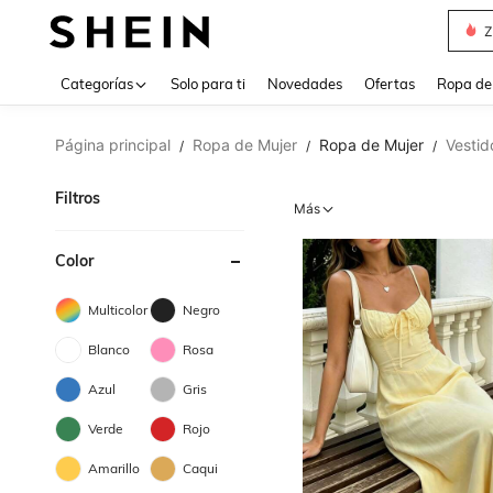
Z
Use up 
Categorías
Solo para ti
Novedades
Ofertas
Ropa de
Página principal
Ropa de Mujer
Ropa de Mujer
Vestid
/
/
/
Filtros
Más
Color
Multicolor
Negro
Blanco
Rosa
Azul
Gris
Verde
Rojo
Amarillo
Caqui