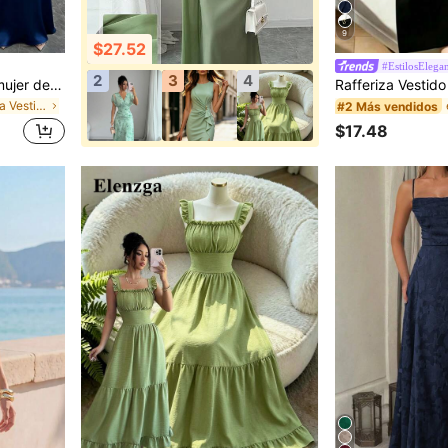
9
$27.52
#EstilosElegan
2
3
4
Elenzga Vestido largo de mujer de primavera/verano, nuevo estilo elegante de satén con hombro asimétrico, decoración de flor de metal, cintura ceñida, efecto adelgazante, corte sirena
en Una línea Vestidos largos de mujer
#2 Más vendidos
$17.48