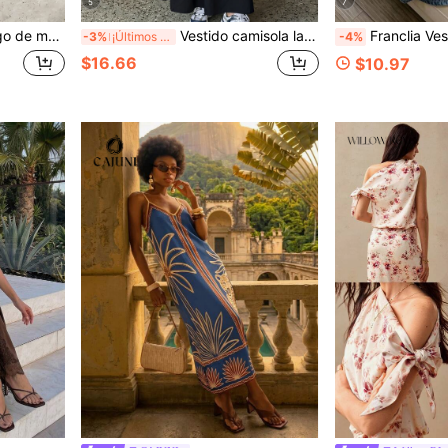
5
7
ya, calle, boda, cumpleaños, vestido brillante Y2K, vestido de gala, vestido de noche de lujo, lujo silencioso
Vestido camisola largo plisado de unicolor casual para mujer, elegante negro de verano, chic & elegante
Franclia Vestido de tirantes finos con es
-3%
¡Últimos 3 días
-4%
$16.66
$10.97