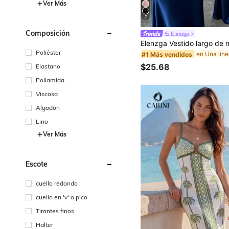
Ver Más
7
Composición
Elenzga
Poliéster
#1 Más vendidos
$25.68
Elastano
Poliamida
Viscosa
Algodón
Lino
Ver Más
Escote
cuello redondo
cuello en 'v' o pico
Tirantes finos
Halter