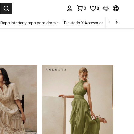
0
0
a. Press Enter to select.
Ropa interior y ropa para dormir
Bisutería Y Accesorios
Zapatos
H