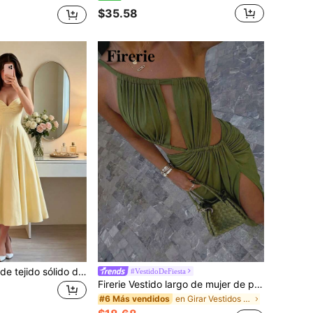
$35.58
Vestido de mujer de tejido sólido de doble capa con busto plisado, diseño de lazo en la espalda, silueta en A, amarillo festivo, elegante de verano
#VestidoDeFiesta
Firerie Vestido largo de mujer de primavera/verano, nuevo, verde oliva, elástico, con un solo hombro y diseño de abertura, vestido sexy con abertura alta, vestido largo con diseño asimétrico de abertura, ajuste ceñido al Body, realzando la belleza de las curvas, vestido largo personalizado para fiestas, vestido largo asimétrico sin espalda, vestido largo de punto de color liso, ropa de primavera/verano, elegante, sexy, cita, fiesta, festival de música, bohemio, vacaciones, playa, Hawái, baile de graduación, atuendo para espectáculo, atuendo de cumpleaños, atuendo para fiesta, atuendo de graduación, atuendo de cóctel, atuendo para vacaciones
en Girar Vestidos De Mujer
#6 Más vendidos