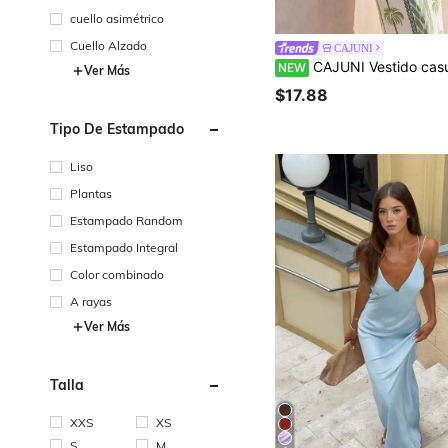
cuello asimétrico
Cuello Alzado
CAJUNI
CAJUNI Vestido casual de tirantes finos con estampado de árbol de coco para mujer, 
NEW
Ver Más
$17.88
Tipo De Estampado
Liso
Plantas
Estampado Random
Estampado Integral
Color combinado
A rayas
Ver Más
Talla
XXS
XS
S
M