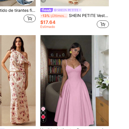
10
tampado de efecto denim, patchwork a rayas, casual de verano
SHEIN PETITE
SHEIN PETITE Vestido Maxi Blanco Nuevo de Día de San Valentín con Cuello Alto, Sin Mangas, Fruncido y Línea A, Elegante y Romántico para Citas & Trabajo, Vestidos de Verano para Mujeres, Mujeres de Talla Pequeña
-13%
¡Últimos 3 días
$17.64
Estimado
5