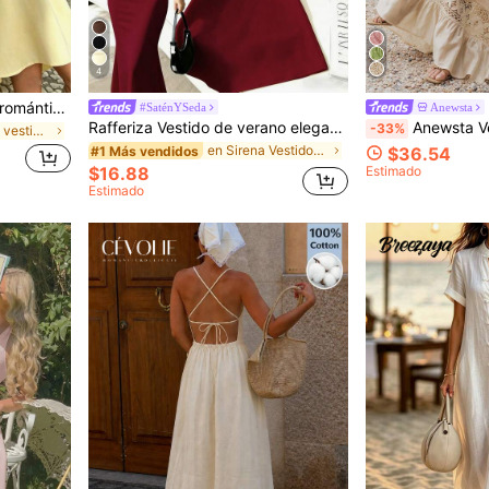
4
Vestido de moda callejera romántico para mejor amiga con estampado de lunares en todo el Body, forro interior, diseño de busto fruncido, tirantes con lazo, con forro, elegante para el verano
#SaténYSeda
Anewsta
Rafferiza Vestido de verano elegante de mujer con decoración de metal y bajo asimétrico
Anewsta Vestido de mujer de manga corta con cuello redon
-33%
en Amarillo vestidos largos
en Sirena Vestidos De Mujer
#1 Más vendidos
$36.54
$16.88
Estimado
Estimado