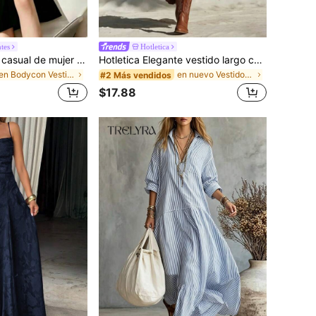
tes
Hotletica
Rafferiza Vestido casual de mujer con bloques de color, bandeau, cintura ceñida, ajuste delgado, dobladillo plisado y abertura, vestido sexy, vestido de oficina, vestido de moda, diseño de bloques de color blanco y negro con cinturón de hebilla metálica, adecuado para uso diario en verano, vestido blanco de verano, vestido negro, vestido elegante para ocasiones formales
Hotletica Elegante vestido largo con volantes plisados y abertura para mujeres
en Bodycon Vestidos largos
en nuevo Vestidos largos de mujer
#2 Más vendidos
$17.88