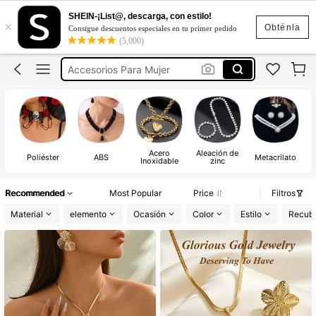
Juego De Aretes Y Collar Elegante
SHEIN-¡List@, descarga, con estilo!
×
Collares Elegantes Mujer
Obténla
Consigue descuentos especiales en tu primer pedido
(5,000)
Accesorios Para Mujer
Aretes
Collares Para Mujer
Juego De Aretes Y Collar Elegante
Collares Elegantes Mujer
Acero
Aleación de
Poliéster
ABS
Metacrilato
Inoxidable
zinc
Recommended
Most Popular
Price
Filtros
Material
elemento
Ocasión
Color
Estilo
Recubr