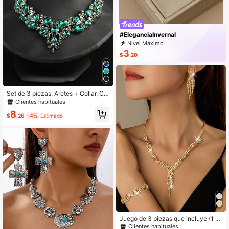
#EleganciaInvernal
Nivel Máximo
3
$
.20
Set de 3 piezas: Aretes + Collar, Co
njunto de joyas elegante, Incrustad
Clientes habituales
o de Rhinestone, Joyas de estilo os
8
curo, Adecuado para decoración de
$
.26
-4%
Estimado
fiesta de chicas cool
Juego de 3 piezas que incluye (1 c
ollar + 1 par de pendientes + 1 pulse
Clientes habituales