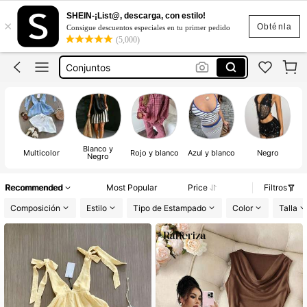
Conjuntos Elegantes Para Dama
SHEIN-¡List@, descarga, con estilo!
×
Conjunto De 2 Piezas Para Mujer
Obténla
Consigue descuentos especiales en tu primer pedido
(5,000)
Conjuntos
Conjuntos De Mujer
Conjunto De 2 Piezas Para Mujer Elgante
Conjuntos Elegantes Para Dama
Conjunto De 2 Piezas Para Mujer
Blanco y
Multicolor
Rojo y blanco
Azul y blanco
Negro
Negro
Recommended
Most Popular
Price
Filtros
Composición
Estilo
Tipo de Estampado
Color
Talla