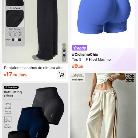
#CiclismoChic
Top 5
Nivel Máximo
5
9
$
.35
Pantalones anchos de cintura alta c
on bolsillos para mujer - Pantalones
17
$
.26
-10%
casuales cómodos y fluidos, adecu
ados para yoga, fitness y uso diario,
primavera/verano