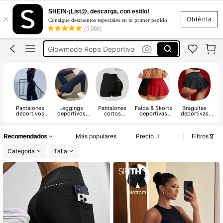
Musera Sport
SHEIN-¡List@, descarga, con estilo!
×
Ropa Deportiva De Mujer
Obténla
Consigue descuentos especiales en tu primer pedido
(5,000)
Glowmode Ropa Deportiva
Leggings Deportivos
Short Deportivo Mujer
Musera Sport
Ropa Deportiva De Mujer
Pantalones
Leggings
Pantalones
Falda & Skorts
Braguitas
deportivos
deportivos
cortos
deportivas
deportivas
Mujer
Mujer
deportivos
para mujer
Mujer
Mujer
Recomendados
Más populares
Precio
Filtros
Categoría
Talla