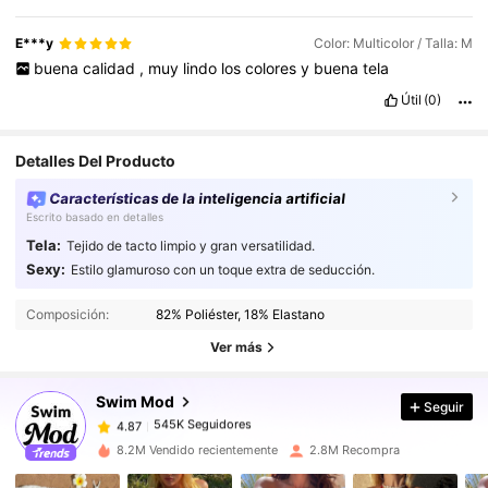
E***y
Color: Multicolor / Talla: M
buena
calidad
,
muy
lindo
los
colores
y
buena
tela
Útil
(0)
Detalles Del Producto
Características de la inteligencia artificial
Escrito basado en detalles
Tela:
Tejido de tacto limpio y gran versatilidad.
Sexy:
Estilo glamuroso con un toque extra de seducción.
545K Seguidores
4.87
545K Seguidores
4.87
Composición:
82% Poliéster, 18% Elastano
545K Seguidores
4.87
Ver más
545K Seguidores
4.87
Swim Mod
Seguir
545K Seguidores
4.87
A***l
seguido
Hace 1 horas
545K Seguidores
4.87
8.2M Vendido recientemente
2.8M Recompra
545K Seguidores
4.87