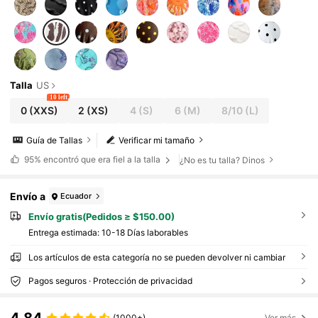
Talla
US
10 left
0
(XXS)
2
(XS)
4
(S)
6
(M)
8/10
(L)
Guía de Tallas
Verificar mi tamaño
95%
encontró que era fiel a la talla
¿No es tu talla? Dinos
Envío a
Ecuador
Envío gratis(Pedidos ≥ $150.00)
Entrega estimada:
10-18 Días laborables
Los artículos de esta categoría no se pueden devolver ni cambiar
Pagos seguros · Protección de privacidad
(1000+)
Ver más