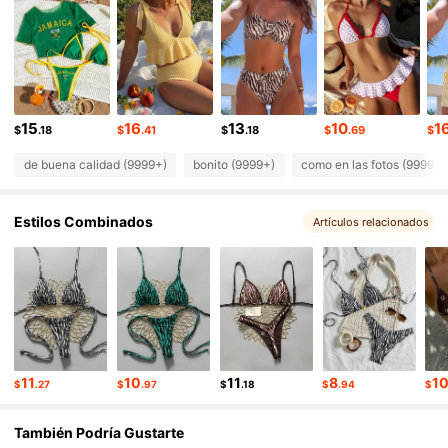
545K Seguidores
4.87
545K Seguidores
4.87
545K Seguidores
4.87
545K Seguidores
4.87
15
16
13
10
1
$
.18
$
.41
$
.18
$
.69
$
de buena calidad (9999+)
bonito (9999+)
como en las fotos (9999+)
Estilos Combinados
Artículos relacionados
11
10
11
8
1
$
.27
$
.97
$
.18
$
.94
$
También Podría Gustarte