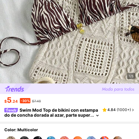
1/5
5
-30%
$
.24
$7.48
Swim Mod Top de bikini con estampa
4.84
(
1000+
)
do de concha dorada al azar, parte super
ior de traje de baño sexy para vacacione
s de verano, conjunto de 1 pieza, traje de bañ
o de control Yummy con estampado de cebr
Color: Multicolor
a, ropa de cebra para mujeres