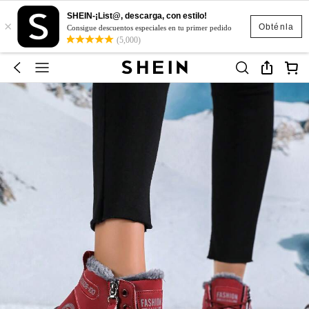
SHEIN-¡List@, descarga, con estilo!
×
Obténla
Consigue descuentos especiales en tu primer pedido
(5,000)