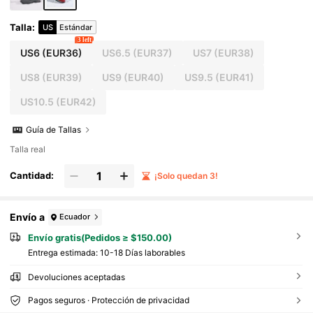
Talla
:
US
Estándar
3 left
US6
(EUR36)
US6.5
(EUR37)
US7
(EUR38)
US8
(EUR39)
US9
(EUR40)
US9.5
(EUR41)
US10.5
(EUR42)
Guía de Tallas
Talla real
Cantidad:
¡Solo quedan 3!
Envío a
Ecuador
Envío gratis(Pedidos ≥ $150.00)
Entrega estimada:
10-18 Días laborables
Devoluciones aceptadas
Pagos seguros · Protección de privacidad