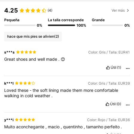
4.25
(4)
Ver más
Pequeña
La talla corresponde
Grande
0%
100%
0%
hace que mis pies se alivien
(2)
s***s
Color: Gris / Talla: EUR41
Great
shoes
and
well
made
.
😊
Útil
(1)
k***l
Color: Gris / Talla: EUR39
Loved
these
-
the
soft
lining
made
them
more
comfortable
walking
in
cold
weather
.
Útil
(0)
y***i
Color: Rojo / Talla: EUR36
Muito
aconchegante
,
macio
,
quentinho
,
tamanho
perfeito
.