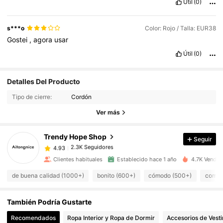
Útil
(0)
s***o
Color: Rojo / Talla: EUR38
Gostei
,
agora
usar
Útil
(0)
Detalles Del Producto
2.3K Seguidores
4.93
Tipo de cierre:
Cordón
2.3K Seguidores
4.93
Ver más
2.3K Seguidores
4.93
2.3K Seguidores
4.93
Trendy Hope Shop
Seguir
2.3K Seguidores
4.93
k***1
seguido
Hace 1 día
Clientes habituales
Establecido hace 1 año
4.7K Vendid
2.3K Seguidores
4.93
2.3K Seguidores
de buena calidad (1000+)
bonito (600+)
cómodo (500+)
como e
4.93
2.3K Seguidores
4.93
También Podría Gustarte
2.3K Seguidores
4.93
Recomendados
Ropa Interior y Ropa de Dormir
Accesorios de Vesti
2.3K Seguidores
4.93