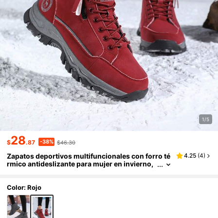
1/5
28
-38%
$
.87
$46.30
Zapatos deportivos multifuncionales con forro té
4.25
(
4
)
rmico antideslizante para mujer en invierno,
botas de tobillo cómodas y cálidas para exter
iores
Color: Rojo