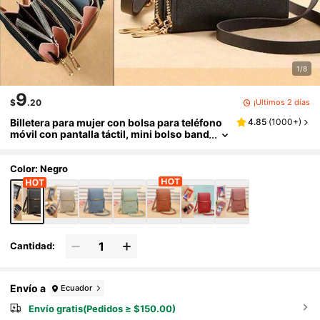
1/8
9
¡Últimos 2 días
$
.20
Billetera para mujer con bolsa para teléfono
4.85
(
1000+
)
móvil con pantalla táctil, mini bolso band
olera para mujer, bolso para mujer, portá
til, ligero, duradero, elegante para el hogar y
viajes
Color: Negro
Cantidad:
Envío a
Ecuador
Envío gratis(Pedidos ≥ $150.00)