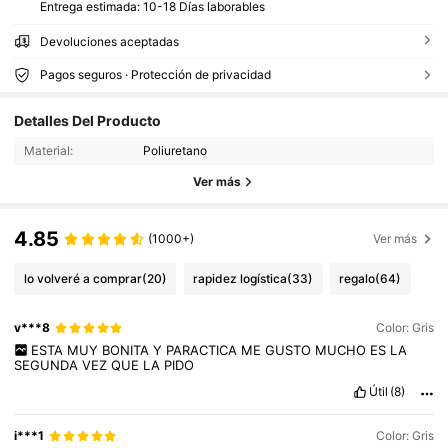
Entrega estimada:
10-18 Días laborables
Devoluciones aceptadas
Pagos seguros · Protección de privacidad
Detalles Del Producto
Material:
Poliuretano
Ver más
4.85
(1000+)
Ver más
lo volveré a comprar
(20)
rapidez logística
(33)
regalo
(64)
v***8
Color: Gris
ESTA
MUY
BONITA
Y
PARACTICA
ME
GUSTO
MUCHO
ES
LA
SEGUNDA
VEZ
QUE
LA
PIDO
Útil
(8)
i***1
Color: Gris