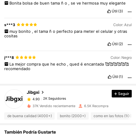
Bonita
bolsa
de
buen
tama
ñ
o
,
se
ve
hermosa
muy
elegante
Útil
(3)
s***3
Color: Azul
muy
bonito
,
el
tama
ñ
o
perfecto
para
meter
el
celular
y
otras
cositas
Útil
(2)
j***8
Color: Negro
2K Seguidores
4.90
La
mejor
compra
que
he
echo
,
qued
é
encantada
🥰🥰🥰🥰🥰🥰
recomendado
2K Seguidores
4.90
Útil
(1)
2K Seguidores
4.90
2K Seguidores
4.90
Jibgxi
Seguir
2K Seguidores
4.90
b***9
seguido
Hace 1 día
37K Vendido recientemente
6.5K Recompra
2K Seguidores
4.90
2K Seguidores
de buena calidad (4000+)
bonito (2000+)
como en las fotos (1000
4.90
2K Seguidores
4.90
También Podría Gustarte
2K Seguidores
4.90