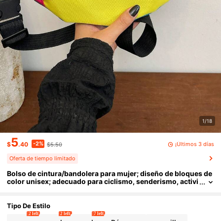
1/18
5
-2%
¡Últimos 3 días
$
.40
$5.50
Oferta de tiempo limitado
Bolso de cintura/bandolera para mujer; diseño de bloques de
color unisex; adecuado para ciclismo, senderismo, activi
dades al aire libre y fitness.
Tipo De Estilo
2 left
2 left
7 left