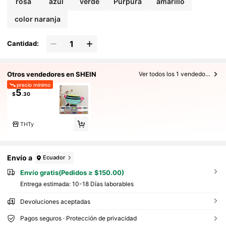
rosa
azul
verde
Púrpura
amarillo
color naranja
Cantidad:
Otros vendedores en SHEIN
Ver todos los 1 vendedores
precio mínimo
5
$
.30
THTy
Envío a
Ecuador
Envío gratis(Pedidos ≥ $150.00)
Entrega estimada:
10-18 Días laborables
Devoluciones aceptadas
Pagos seguros · Protección de privacidad