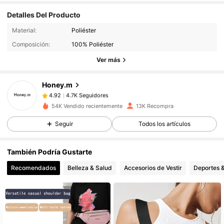
Detalles Del Producto
4.7K Seguidores
4.92
Material:
Poliéster
4.7K Seguidores
4.92
Composición:
100% Poliéster
4.7K Seguidores
4.92
Ver más
4.7K Seguidores
4.92
Honey.m
4.7K Seguidores
4.92
c***l
seguido
Hace 1 día
54K Vendido recientemente
13K Recompra
4.7K Seguidores
4.92
Seguir
Todos los artículos
4.7K Seguidores
4.92
4.7K Seguidores
4.92
También Podría Gustarte
4.7K Seguidores
4.92
Recomendados
Belleza & Salud
Accesorios de Vestir
Deportes &
4.7K Seguidores
4.92
4.7K Seguidores
4.92