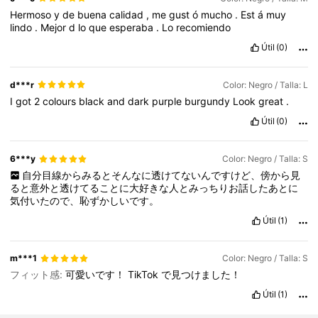
Hermoso
y
de
buena
calidad
,
me
gust
ó
mucho
.
Est
á
muy
lindo
.
Mejor
d
lo
que
esperaba
.
Lo
recomiendo
Útil
(0)
d***r
Color: Negro / Talla: L
I
got
2
colours
black
and
dark
purple
burgundy
Look
great
.
Útil
(0)
6***y
Color: Negro / Talla: S
自分目線からみるとそんなに透けてないんですけど、傍から見
ると意外と透けてることに大好きな人とみっちりお話したあとに
気付いたので、恥ずかしいです。
Útil
(1)
m***1
Color: Negro / Talla: S
フィット感:
可愛いです！
TikTok
で見つけました！
Útil
(1)