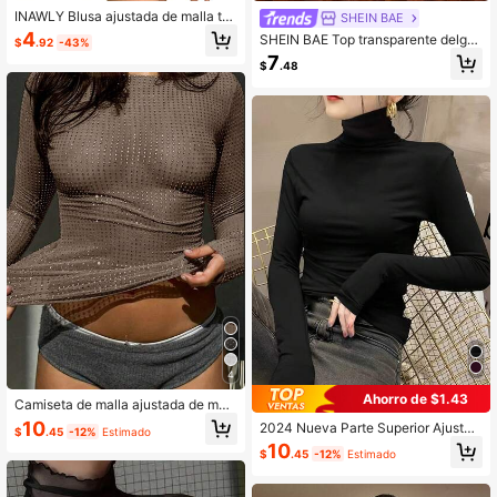
INAWLY Blusa ajustada de malla tra
SHEIN BAE
nsparente con patrón de letras de st
4
SHEIN BAE Top transparente delga
$
.92
-43%
rass y cuello alto de manga larga pa
do sin sujetador
7
ra mujer
$
.48
4
Ahorro de $1.43
Camiseta de malla ajustada de man
ga larga con cuello redondo y cuent
10
2024 Nueva Parte Superior Ajustad
$
.45
-12%
Estimado
as brillantes estilo Y2K casual
a de Cuello Alto, Jersey Negro Delg
10
$
.45
-12%
Estimado
ado de Manga Larga para Primaver
a, Otoño e Invierno Casual