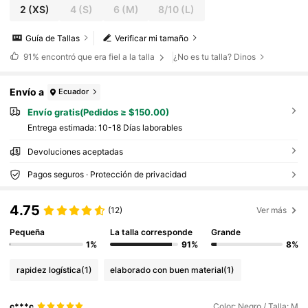
2
(XS)
4
(S)
6
(M)
8/10
(L)
Guía de Tallas
Verificar mi tamaño
91%
encontró que era fiel a la talla
¿No es tu talla? Dinos
Envío a
Ecuador
Envío gratis(Pedidos ≥ $150.00)
Entrega estimada:
10-18 Días laborables
Devoluciones aceptadas
Pagos seguros · Protección de privacidad
4.75
(12)
Ver más
Pequeña
La talla corresponde
Grande
1%
91%
8%
rapidez logística
(1)
elaborado con buen material
(1)
c***c
Color: Negro / Talla: M