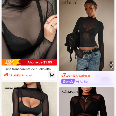
Ahorro de $1.05
Blusa transparente de cuello alto se
xy para mujer, jersey ajustado de m
6
7
$
.23
-14%
Estimado
$
.20
-13%
Estimado
anga larga informal negro de primav
era
Athîral