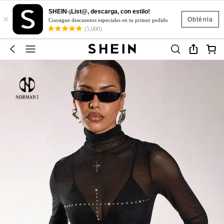
SHEIN-¡List@, descarga, con estilo!
×
Obténla
Consigue descuentos especiales en tu primer pedido
(5,000)