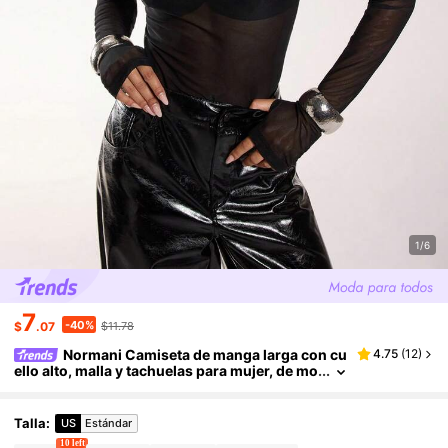
1/6
7
-40%
$
.07
$11.78
Normani Camiseta de manga larga con cu
4.75
(
12
)
ello alto, malla y tachuelas para mujer, de mo
da y versátil
Talla
:
US
Estándar
10 left