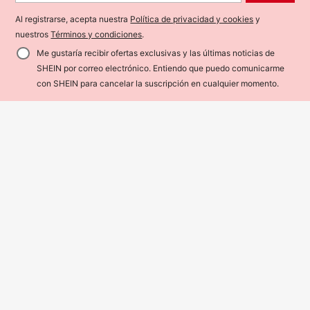
ello alto negra para mujer, camiseta
11
Dazy
$
.58
Estimado
de manga larga delgada de malla tr
Al registrarse, acepta nuestra
Política de privacidad y cookies
y
DAZY Camiseta de manga larga co
ansparente, casual de otoño/inviern
n cuello alto para mujer, ropa de muj
nuestros
Términos y condiciones
.
o primavera
14
$
.86
-4%
Estimado
er de otoño con cuello de tortuga
Me gustaría recibir ofertas exclusivas y las últimas noticias de
SHEIN por correo electrónico. Entiendo que puedo comunicarme
¡40% DE DESCUENTO!
AÑADIR A LA BOLSA
con SHEIN para cancelar la suscripción en cualquier momento.