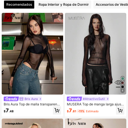
Recomendados
Ropa Interior y Ropa de Dormir
Accesorios de Vesti
4
Bris Aura
#AtractivoSutil
Bris Aura Top de malla transparente
MUSERA Top de manga larga ajust
negro sin sujetador, para mujeres de
ado de malla transparente, ropa de
7
7
$
.48
$
.81
-11%
Estimado
talla pequeña
calle, elegante y sexy para salir de
noche, fiestas, San Valentín, primav
era y verano, festivales