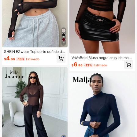
7
SHEIN EZwear Top corto ceñido de
cuello alto y de malla transparente
4
VaVaBold Blusa negra sexy de man
$
.66
-16%
Estimado
negra
ga larga de malla con pliegues para
6
$
.86
-13%
Estimado
mujeres