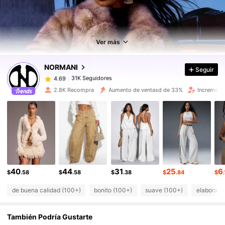
31K Seguidores
4.69
31K Seguidores
4.69
31K Seguidores
4.69
Ver más
31K Seguidores
4.69
NORMANI
Seguir
31K Seguidores
4.69
f***v
seguido
Hace 10 horas
31K Seguidores
4.69
2.8K Recompra
Aumento de ventasd de 33%
Increment
31K Seguidores
4.69
31K Seguidores
4.69
31K Seguidores
4.69
31K Seguidores
4.69
31K Seguidores
4.69
40
44
31
25
6
$
.58
$
.58
$
.38
$
.84
$
de buena calidad (100+)
bonito (100+)
suave (100+)
elaborado
También Podría Gustarte